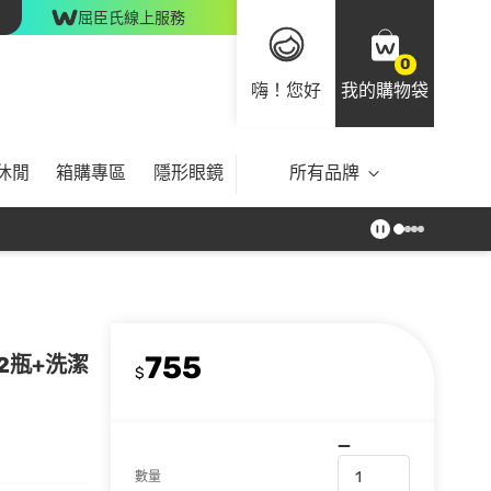
屈臣氏線上服務
0
嗨！您好
我的購物袋
休閒
箱購專區
隱形眼鏡
所有品牌
755
2瓶+洗潔
$
數量