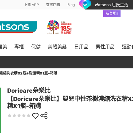
Watsons 屈氏生活
下載 APP
查詢門市
Blog
新登場!!
醫美
專櫃
保健
美體美髮
日用品
男性用品
運動
濃縮洗衣精X2瓶+洗潔精X1瓶-箱購
Doricare朵樂比
【Doricare朵樂比】嬰兒中性茶樹濃縮洗衣精X
精X1瓶-箱購