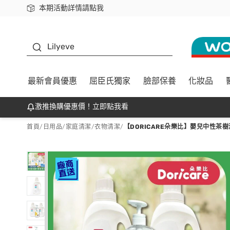
本期活動詳情請點我
下載app最高回饋$350
K beauty
Lilyeve
最新會員優惠
屈臣氏獨家
臉部保養
化妝品
激推換購優惠價！立即點我看
首頁
/
日用品
/
家庭清潔
/
衣物清潔
/
【DORICARE朵樂比】嬰兒中性茶樹