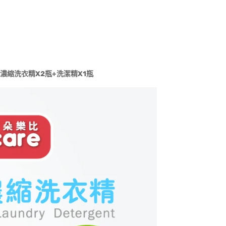
濃縮洗衣精
X2
瓶
+
洗潔精
X1
瓶