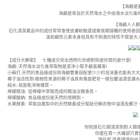
【海鹼是
海鹼是來自於天然海水之中由海水淡化後
【海鹼人人都
石化清潔產品中的成份常常會使皮膚較敏感或需長期接觸的使用者因
溫和鹼性元素本身就具有不刺激的特性不管是大
【成分大解密】 七種成分完全透明化你絕對知道你買的是什麼!
海鹼: 天然海水淡化後萃取物是潔淨小幫手鹼直厲害!
小蘇打:天然的食品級成份與海鹼雙重搭配使少少的泡沫量也能有大
椰子油活性劑:植物性來源的椰子油具有像是肥皂一樣包覆油漬並讓
純水: 就是乾淨無雜質。
檸檬精油: 從檸檬中萃取而成的精油淡雅香氛。
檸檬酸鈉: 食品級成份是天然的增稠劑。
水果酵素: 萃取自鳳梨中的天然酵素成分幫助分解衣物中油漬及髒汙
你知道石化類清潔劑對人類環
你還在買一大罐卻只賣你
現在起 改善環境你也