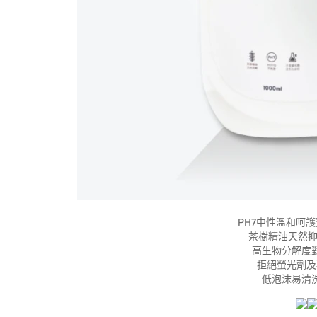
PH7中性溫和呵護
茶樹精油天然抑菌
高生物分解度對
拒絕螢光劑及
低泡沫易清洗