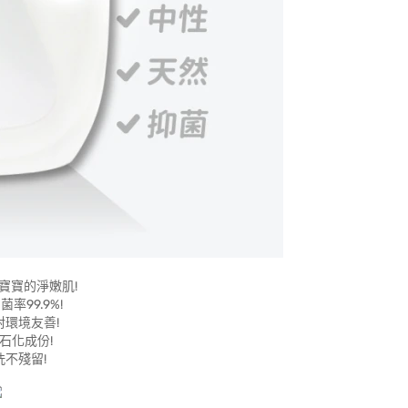
寶寶的淨嫩肌!
率99.9%!
環境友善!
石化成份!
不殘留!