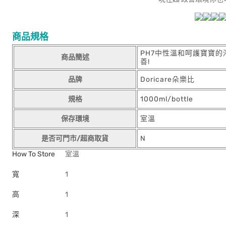
商品規格
PH7中性溫和呵護寶寶的淨
商品簡述
善!
品牌
Doricare朵樂比
規格
1000ml/bottle
保存環境
室溫
是否可門市/超商取貨
N
How To Store
室溫
寬
1
高
1
深
1