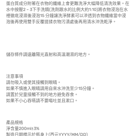
蛋白質成分附著在衣物的纖維上會更難洗淨大幅降低清洗效果。在
水中按壓2 – 3下手洗精(洗劑跟水的比例大約1:10)將衣物浸泡在水
裡徹底浸濕後浸泡15 分鐘讓洗淨酵素可以滲透到衣物纖維當中浸
泡後再使用雙手反覆搓揉衣物污漬處後再用清水沖洗乾淨。
儲存條件請遠離陽光直射和高溫潮濕的地方。
注意事項
請勿吸入或使其接觸到眼睛。
如果不慎進入眼睛請用自來水沖洗至少15分鐘。
請置於兒童接觸不到的地方避免吞食。
如果不小心吞嚥請不要嘔吐並且漱口。
產品規格
淨含量200ml±3%
製造日期標示於瓶身上(西元YYYY/MM/DD)