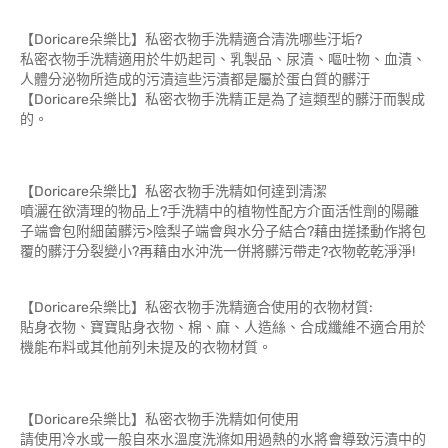
【Doricare朵樂比】私密衣物手洗精適合清洗哪些汙垢?
私密衣物手洗精適用於牛奶起司、乳製品、尿漬、嘔吐物、血漬、
人體分泌物所造成的污漬這些污漬都是屬於蛋白質的髒汙
【Doricare朵樂比】私密衣物手洗精正是為了這類型的髒汙而製成
的。
【Doricare朵樂比】私密衣物手洗精如何達到清潔
噴灑在欲清理的物品上?手洗精中的植物性配方介面活性劑的陽離
子端會包附細菌髒污>陰梨子端會與水分子結合?藉由搓揉動作將包
覆的髒汙分裂變小?再藉由水沖洗一併將髒污帶走?衣物乾乾淨淨!
【Doricare朵樂比】私密衣物手洗精適合使用的衣物材質:
貼身衣物、寶寶貼身衣物、棉、麻、人造絲、合成纖維不適合用於
機能布料或其他前列未提及的衣物材質。
【Doricare朵樂比】私密衣物手洗精如何使用
請使用冷水或一般自來水溫度洗滌如用過熱的水將會導致污漬中的