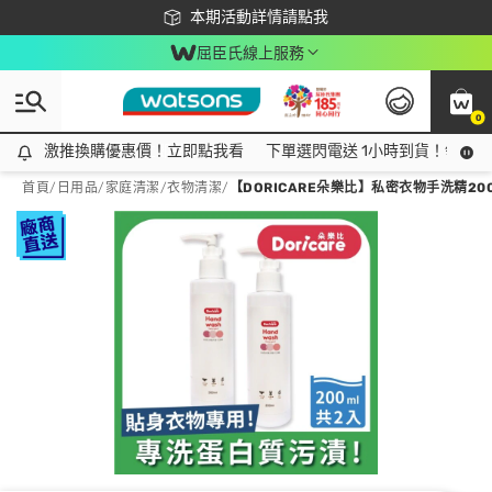
下載app最高回饋$350
本期活動詳情請點我
屈臣氏線上服務
0
激推換購優惠價！立即點我看
激推換購優惠價！立即點我看
下單選閃電送 1小時到貨！領神券
首頁
/
日用品
/
家庭清潔
/
衣物清潔
/
【DORICARE朵樂比】私密衣物手洗精200