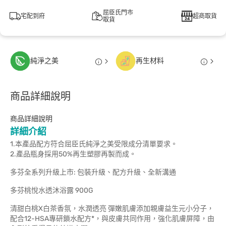
屈臣氏門市
宅配到府
超商取貨
取貨
純淨之美
再生材料
商品詳細說明
商品詳細說明
詳細介紹
1.本產品配方符合屈臣氏純淨之美受限成分清單要求。
2.產品瓶身採用50%再生塑膠再製而成。
多芬全系列升級上市: 包裝升級、配方升級、全新溝通
多芬桃悅水透沐浴露 900G
清甜白桃X白茶香氛，水潤透亮 彈嫩肌膚添加親膚益生元小分子，
配合12-HSA專研鎖水配方*，與皮膚共同作用，強化肌膚屏障，由