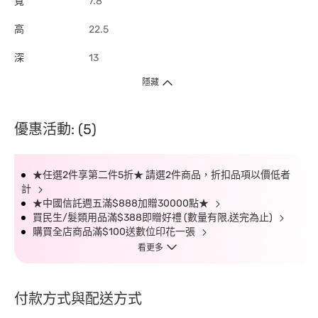
寬
7.8
高
22.5
深
13
隱藏
優惠活動: (5)
★任選2件享第二件5折★ 請選2件商品，折扣品項以價低者
計
★中國信託週五滿$888加贈30000點★
買民生/髮類用品滿$388即贈好禮 (數量有限,送完為止)
購買全店商品滿$100送數位印花一張
看更多
付款方式與配送方式