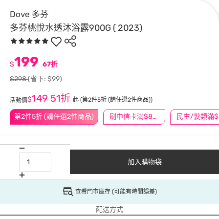
Dove 多芬
多芬桃悅水透沐浴露900G ( 2023)
199
$
67折
$298
(省下: $99)
149
51折
$
起
(第2件5折 (請任選2件商品))
活動價
第2件5折 (請任選2件商品)
刷中信卡滿$888送3萬點
民
加入購物袋
查看門市庫存 (可能有時間誤差)
配送方式