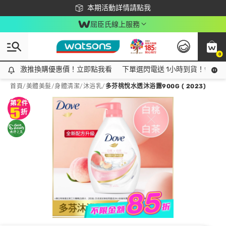
下載app最高回饋$350
本期活動詳情請點我
屈臣氏線上服務
0
激推換購優惠價！立即點我看
激推換購優惠價！立即點我看
下單選閃電送 1小時到貨！領神券
首頁
/
美體美髮
/
身體清潔
/
沐浴乳
/
多芬桃悅水透沐浴露900G ( 2023)