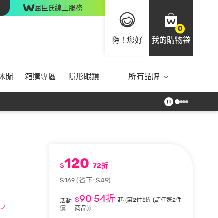
屈臣氏線上服務
0
嗨！您好
我的購物袋
休閒
箱購專區
隱形眼鏡
所有品牌
120
$
72折
$169
(省下: $49)
90
54折
$
起
(第2件5折 (請任選2件
活動
價
商品))