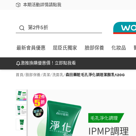
本期活動詳情請點我
下載app最高回饋$350
善存
第2件5折
最新會員優惠
屈臣氏獨家
臉部保養
化妝品
激推換購優惠價！立即點我看
首頁
/
臉部保養
/
清潔
/
洗面乳
/
森田藥粧毛孔淨化調理潔顏乳120G