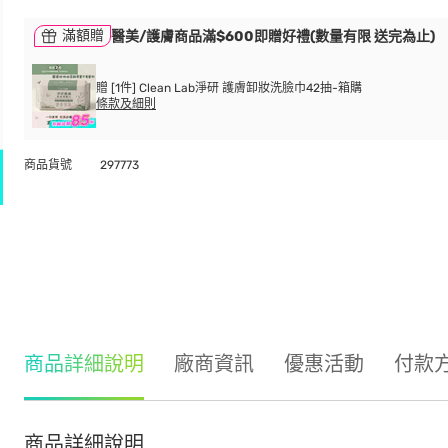
滿額贈
醫美/護膚商品滿$600即贈好禮(數量有限 送完為止)
贈 [1件] Clean Lab淨研 護膚卸妝洗臉巾42抽-箱購
條款及細則
商品貨號
297773
商品詳細說明
廠商資訊
優惠活動
付款
商品詳細說明