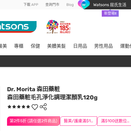
Watsons 屈氏生活
下載 APP
查詢門市
Blog
新登場!!
醫美
專櫃
保健
美體美髮
日用品
男性用品
運動
Dr. Morita 森田藥粧
森田藥粧毛孔淨化調理潔顏乳120g
第2件5折 (請任選2件商品)
醫美/護膚滿$1200送$200
滿$100送數位印花