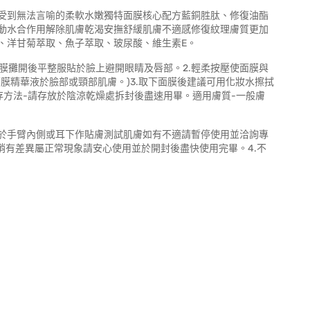
受到無法言喻的柔軟水嫩獨特面膜核心配方藍銅胜肽、修復油酯
動水合作用解除肌膚乾渴安撫舒緩肌膚不適感修復紋理膚質更加
、洋甘菊萃取、魚子萃取、玻尿酸、維生素E。
面膜攤開後平整服貼於臉上避開眼睛及唇部。2.輕柔按壓使面膜與
面膜精華液於臉部或頸部肌膚。)3.取下面膜後建議可用化妝水擦拭
存方法-請存放於陰涼乾燥處拆封後盡速用畢。適用膚質-一般膚
.可於手臂內側或耳下作貼膚測試肌膚如有不適請暫停使用並洽詢專
稍有差異屬正常現象請安心使用並於開封後盡快使用完畢。4.不