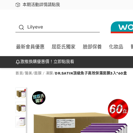
本期活動詳情請點我
下載app最高回饋$350
K beauty
Lilyeve
最新會員優惠
屈臣氏獨家
臉部保養
化妝品
激推換購優惠價！立即點我看
首頁
/
醫美
/
面膜 / 凍膜
/
DR.SATIN頂級魚子高效保濕面膜3入*60盒