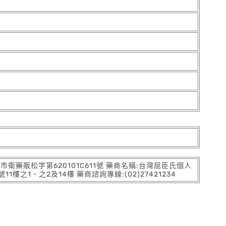
:北市衛藥販松字第620101C611號 藥商名稱:台灣屈臣氏個人
之1、之2及14樓 藥商諮詢專線:(02)27421234