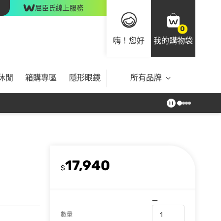
屈臣氏線上服務
0
嗨！您好
我的購物袋
休閒
箱購專區
隱形眼鏡
所有品牌
17,940
$
數量