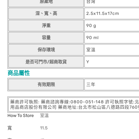
原產地
台灣
深、寬、高
2.5x11.5x17cm
淨重
90 g
容量
90 ml
保存環境
室溫
是否可門市/超商取貨
Y
商品屬性
有效期限
三年
藥商許可執照: 藥商諮詢專線:0800-051-148 許可執照字號
用品商店股份有限公司 藥商地址:台北市松山區八德路四段760號11樓
How To Store
室溫
寬
11.5