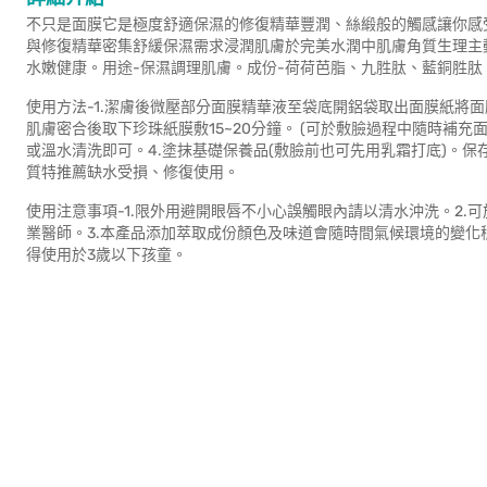
不只是面膜它是極度舒適保濕的修復精華豐潤、絲緞般的觸感讓你感
與修復精華密集舒緩保濕需求浸潤肌膚於完美水潤中肌膚角質生理主
水嫩健康。用途-保濕調理肌膚。成份-荷荷芭脂、九胜肽、藍銅胜肽
使用方法-1.潔膚後微壓部分面膜精華液至袋底開鋁袋取出面膜紙將
肌膚密合後取下珍珠紙膜敷15~20分鐘。 (可於敷臉過程中隨時補充
或溫水清洗即可。4.塗抹基礎保養品(敷臉前也可先用乳霜打底)。保
質特推薦缺水受損、修復使用。
使用注意事項-1.限外用避開眼唇不小心誤觸眼內請以清水沖洗。2
業醫師。3.本產品添加萃取成份顏色及味道會隨時間氣候環境的變化
得使用於3歲以下孩童。