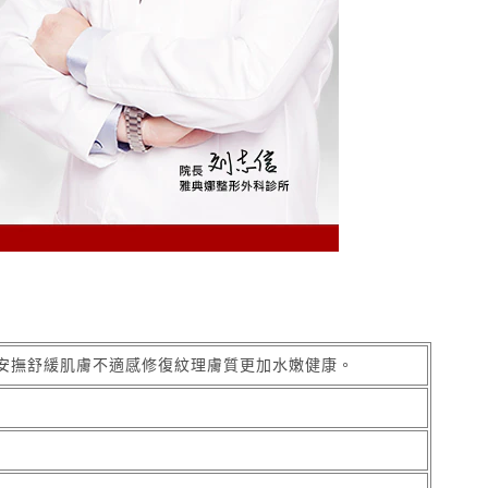
安撫舒緩肌膚不適感修復紋理膚質更加水嫩健康。