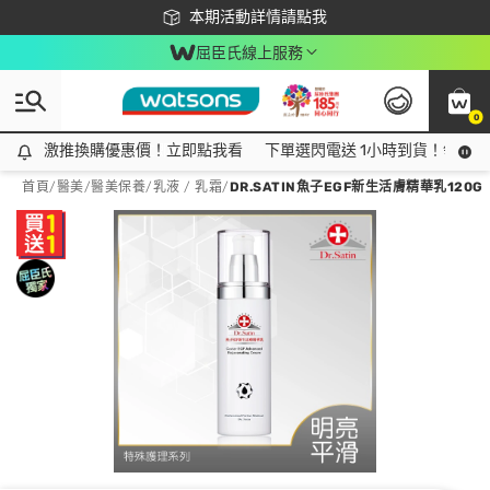
下載app最高回饋$350
本期活動詳情請點我
屈臣氏線上服務
0
激推換購優惠價！立即點我看
激推換購優惠價！立即點我看
下單選閃電送 1小時到貨！領神券
首頁
/
醫美
/
醫美保養
/
乳液 / 乳霜
/
DR.SATIN魚子EGF新生活膚精華乳120G