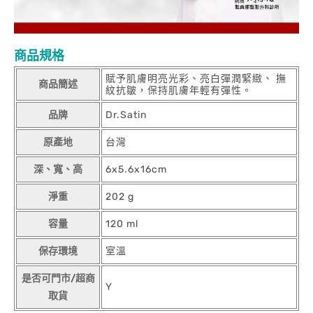
商品規格
賦予肌膚明亮光彩、亮白彈潤緊緻、 撫
商品簡述
紋抗皺，保持肌膚年輕有彈性。
品牌
Dr.Satin
原產地
台灣
深、寬、高
6x5.6x16cm
淨重
202 g
容量
120 ml
保存環境
室溫
是否可門市/超商
Y
取貨