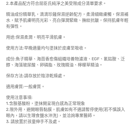
2.本產品配方符合屈臣氏純淨之美受限成分清單要求。
精油成份精華乳，滴滴珍饈保濕逆齡配方，柔滑細緻膚觸，保濕補
水，賦予肌膚明亮光彩、亮白彈潤緊緻、撫紋抗皺，保持肌膚年輕
有彈性。
用途:保濕柔潤，明亮平滑肌膚。
使用方法:早晚適量均勻塗抹於皮膚至吸收。
成份:魚子精華、海茴香愈傷組織培養物濾液、EGF、氰鈷胺、泛
醇、海藻玻尿酸、卵磷脂、玫瑰精油、檸檬草精油。
保存方法:請存放於陰涼乾燥處。
適用膚質:一般膚質。
使用注意事項:
1.含胺基酸粉，塗抹開呈現白感為正常現象
2.限外用，避開眼唇黏膜，肌膚如有不適請暫停使用(若不慎誤入
眼內，請以生理食鹽水沖洗)，並洽詢專業醫師。
3. 請放置於孩童伸手不及處。