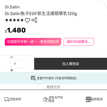
Dr.Satin
Dr.Satin魚子EGF新生活膚精華乳120g
1,480
$
任選兩件享買一送一，數量請選2件
滿$100送數位印花
加入購物袋
查看門市庫存 (可能有時間誤差)
配送方式
屈臣氏門市
宅配到府
超商取貨
取貨