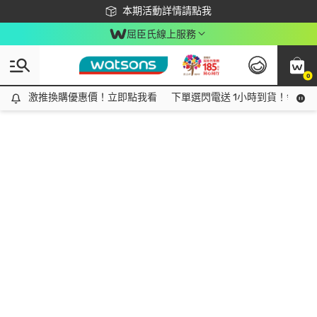
下載app最高回饋$350
本期活動詳情請點我
屈臣氏線上服務
0
激推換購優惠價！立即點我看
激推換購優惠價！立即點我看
下單選閃電送 1小時到貨！領神券