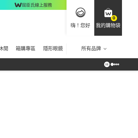
屈臣氏線上服務
0
嗨！您好
我的購物袋
休閒
箱購專區
隱形眼鏡
所有品牌