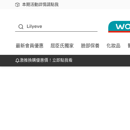
本期活動詳情請點我
下載app最高回饋$350
K beauty
Lilyeve
最新會員優惠
屈臣氏獨家
臉部保養
化妝品
激推換購優惠價！立即點我看