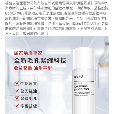
楊酸以及釀酒酵母能有效去除老廢角質深入疏通阻塞毛孔預防粉刺
與痘痘的生成。另外特別添加的金縷梅萃取、柳蘭萃取、菸鹼醯胺
B3與泛醇B5能調理皮脂分泌並幫助肌膚保濕與舒緩有助於維持肌
膚的油水平衡讓肌膚重現柔嫩、細緻的光采。全新毛孔緊緻配方的
設計日常護理讓肌膚緊緻且光滑。每天使用幫助改善粗大毛孔更幫
助預防油脂堵塞毛孔重現年輕健康的肌膚狀態。全配方無酒精、色
素、香精、敏弱膚質也適用。