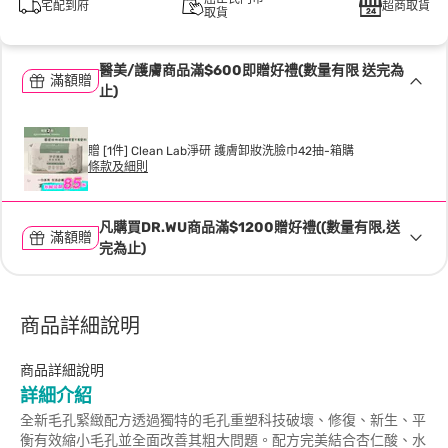
宅配到府
超商取貨
取貨
醫美/護膚商品滿$600即贈好禮(數量有限 送完為
滿額贈
止)
贈 [1件] Clean Lab淨研 護膚卸妝洗臉巾42抽-箱購
條款及細則
凡購買DR.WU商品滿$1200贈好禮((數量有限,送
滿額贈
完為止)
商品詳細說明
商品詳細說明
詳細介紹
全新毛孔緊緻配方透過獨特的毛孔重塑科技破壞、修復、新生、平
衡有效縮小毛孔並全面改善其粗大問題。配方完美結合杏仁酸、水