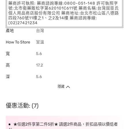
藥商許可執照: 藥商諮詢專線:0800-051-148 許可執照字
號:北市衛藥販松字第620101C611號 藥商名稱:台灣屈臣氏
個人用品商店股份有限公司 藥商地址:台北市松山區八德路
四段760號11樓之1、之2及14樓 藥商諮詢專線:
(02)27421234
產地
台灣
How To Store
室溫
寬
5.6
高
17.2
深
5.6
隱藏
優惠活動: (7)
★任選2件享第二件5折★ 請選2件商品，折扣品項以價低者