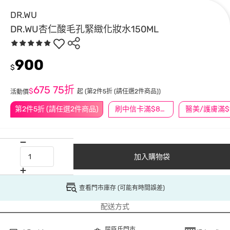
DR.WU
DR.WU杏仁酸毛孔緊緻化妝水150ML
900
$
675
75折
$
起
(第2件5折 (請任選2件商品))
活動價
第2件5折 (請任選2件商品)
刷中信卡滿$888送3萬點
加入購物袋
查看門市庫存 (可能有時間誤差)
配送方式
屈臣氏門市