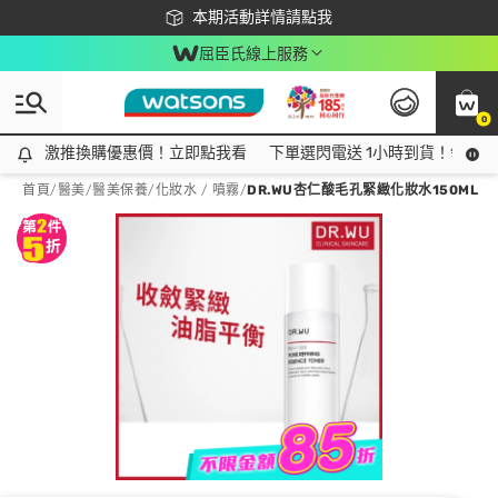
下載app最高回饋$350
本期活動詳情請點我
屈臣氏線上服務
0
激推換購優惠價！立即點我看
激推換購優惠價！立即點我看
下單選閃電送 1小時到貨！領神券
首頁
/
醫美
/
醫美保養
/
化妝水 / 噴霧
/
DR.WU杏仁酸毛孔緊緻化妝水150ML