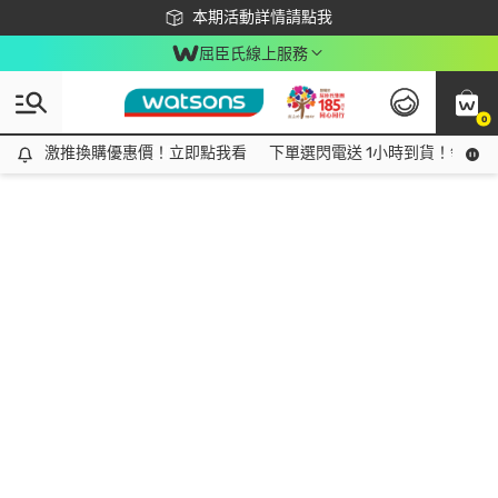
下載app最高回饋$350
本期活動詳情請點我
屈臣氏線上服務
0
激推換購優惠價！立即點我看
激推換購優惠價！立即點我看
下單選閃電送 1小時到貨！領神券