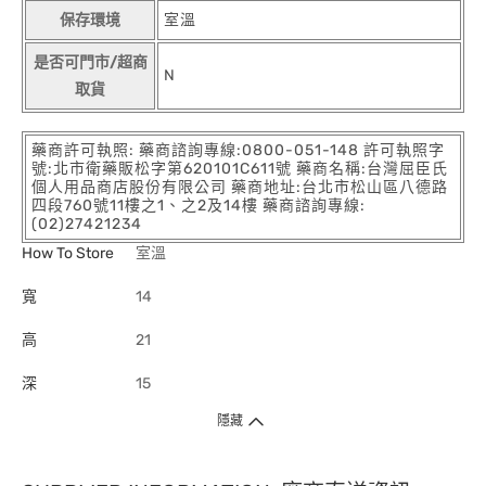
保存環境
室溫
是否可門市/超商
N
取貨
藥商許可執照: 藥商諮詢專線:0800-051-148 許可執照字
號:北市衛藥販松字第620101C611號 藥商名稱:台灣屈臣氏
個人用品商店股份有限公司 藥商地址:台北市松山區八德路
四段760號11樓之1、之2及14樓 藥商諮詢專線:
(02)27421234
How To Store
室溫
寬
14
高
21
深
15
隱藏