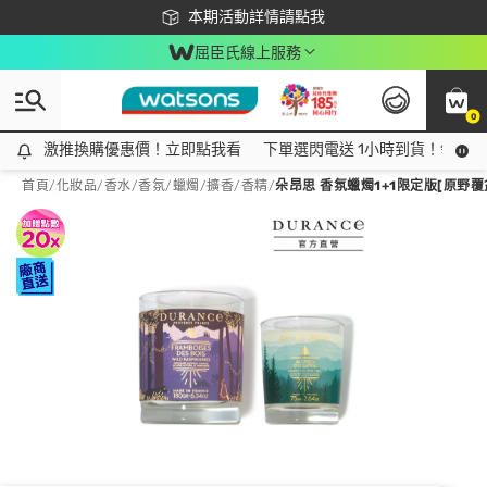
下載app最高回饋$350
本期活動詳情請點我
屈臣氏線上服務
0
激推換購優惠價！立即點我看
激推換購優惠價！立即點我看
下單選閃電送 1小時到貨！領神券
首頁
/
化妝品
/
香水/香氛
/
蠟燭/擴香/香精
/
朵昂思 香氛蠟燭1+1限定版[原野覆盆