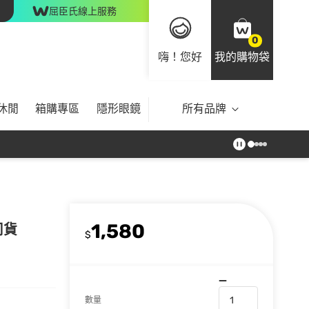
屈臣氏線上服務
0
嗨！您好
我的購物袋
休閒
箱購專區
隱形眼鏡
所有品牌
1,580
司貨
$
數量