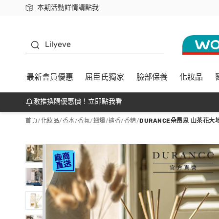
本期活動詳情請點我
下載app最高回饋$350
K beauty
Lilyeve
最新會員優惠
屈臣氏獨家
臉部保養
化妝品
激推換購優惠價！立即點我看
首頁
/
化妝品
/
香水/香氛
/
蠟燭/擴香/香精
/
DURANCE朵昂思 山茶花大地