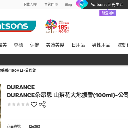
Watsons 屈氏生活
下載 APP
查詢門市
Blog
新登場!!
醫美
專櫃
保健
美體美髮
日用品
男性用品
運動
擴香(100ML)-公司貨
DURANCE
DURANCE朵昂思 山茶花大地擴香(100ml)-公
商品貨號
126353