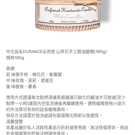
中文品名DURANCE朵昂思 山茶花手工精油蠟燭(180g)
規格180g
香調
前 味佛手柑、棉花花、紫羅蘭
中 味玫瑰、茉莉、鳶尾花
後 味檀香、麝香
使用方式建議每次點燃須讓表面鋪滿已融化的蠟油才可熄滅(至少
點燃一小時)讓室內空氣流通後再繼續使用。遵照蠟燭使用小提示
的作法將可有效的延長蠟燭壽命。
保存方法請置於陰涼處請勿直接陽光照射以免變質。
溫馨提醒
本產品屬於私人消耗性產品已拆封或使用過、無法恢復原狀、商品
外盒損壞等均恕無法辦理退換貨。