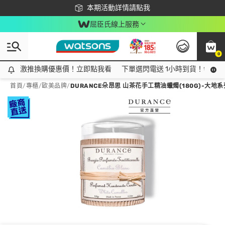
下載app最高回饋$350
本期活動詳情請點我
屈臣氏線上服務
0
激推換購優惠價！立即點我看
激推換購優惠價！立即點我看
下單選閃電送 1小時到貨！領神券
首頁
/
專櫃
/
歐美品牌
/
DURANCE朵昂思 山茶花手工精油蠟燭(180G)-大地