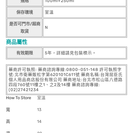
規格
100ml+250ml
保存環境
室溫
是否可門市/超商
N
取貨
商品屬性
有效期限
5年，詳細請見包裝標示。
藥商許可執照: 藥商諮詢專線:0800-051-148 許可執照字
號:北市衛藥販松字第620101C611號 藥商名稱:台灣屈臣氏
個人用品商店股份有限公司 藥商地址:台北市松山區八德路
四段760號11樓之1、之2及14樓 藥商諮詢專線:
(02)27421234
How To Store
室溫
寬
13
高
14