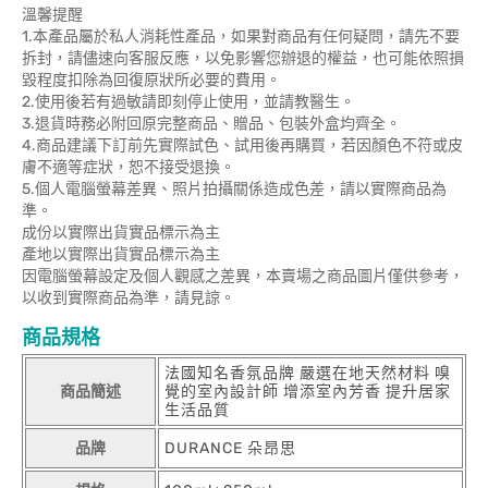
溫馨提醒
1.本產品屬於私人消耗性產品，如果對商品有任何疑問，請先不要
拆封，請儘速向客服反應，以免影響您辦退的權益，也可能依照損
毀程度扣除為回復原狀所必要的費用。
2.使用後若有過敏請即刻停止使用，並請教醫生。
3.退貨時務必附回原完整商品、贈品、包裝外盒均齊全。
4.商品建議下訂前先實際試色、試用後再購買，若因顏色不符或皮
膚不適等症狀，恕不接受退換。
5.個人電腦螢幕差異、照片拍攝關係造成色差，請以實際商品為
準。
成份以實際出貨實品標示為主
產地以實際出貨實品標示為主
因電腦螢幕設定及個人觀感之差異，本賣場之商品圖片僅供參考，
以收到實際商品為準，請見諒。
商品規格
法國知名香氛品牌 嚴選在地天然材料 嗅
商品簡述
覺的室內設計師 增添室內芳香 提升居家
生活品質
品牌
DURANCE 朵昂思