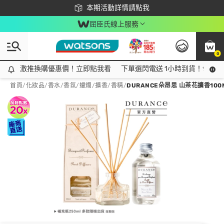
下載app最高回饋$350
本期活動詳情請點我
屈臣氏線上服務
0
激推換購優惠價！立即點我看
激推換購優惠價！立即點我看
下單選閃電送 1小時到貨！領神券
首頁
/
化妝品
/
香水/香氛
/
蠟燭/擴香/香精
/
DURANCE朵昂思 山茶花擴香10