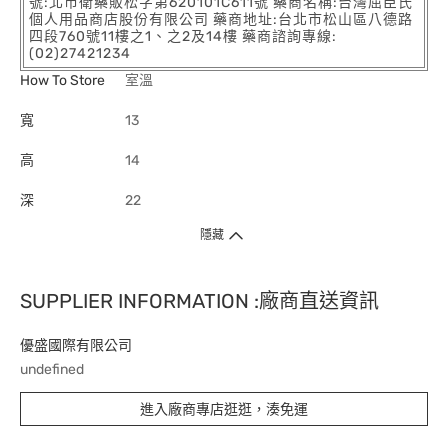
號:北市衛藥販松字第620101C611號 藥商名稱:台灣屈臣氏
個人用品商店股份有限公司 藥商地址:台北市松山區八德路
四段760號11樓之1、之2及14樓 藥商諮詢專線:
(02)27421234
How To Store
室溫
寬
13
高
14
深
22
隱藏
SUPPLIER INFORMATION :廠商直送資訊
優盛國際有限公司
undefined
進入廠商專店逛逛，湊免運