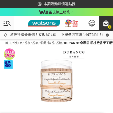
下載app最高回饋$350
本期活動詳情請點我
屈臣氏線上服務
0
激推換購優惠價！立即點我看
激推換購優惠價！立即點我看
下單選閃電送 1小時到貨！領神券
首頁
/
化妝品
/
香水/香氛
/
蠟燭/擴香/香精
/
DURANCE朵昂思 暖桂橙香手工精油