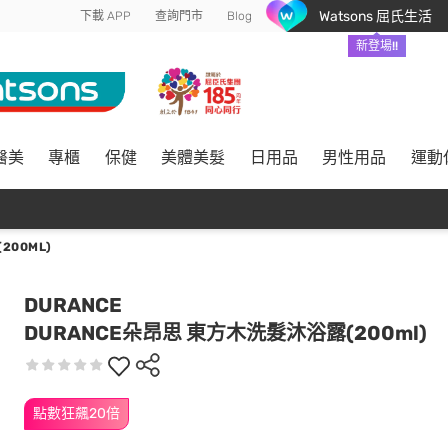
Watsons 屈氏生活
下載 APP
查詢門市
Blog
新登場!!
醫美
專櫃
保健
美體美髮
日用品
男性用品
運動
200ML)
DURANCE
DURANCE朵昂思 東方木洗髮沐浴露(200ml)
點數狂飆20倍