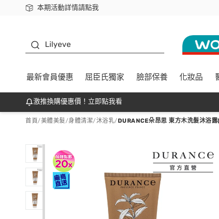
本期活動詳情請點我
下載app最高回饋$350
K beauty
Lilyeve
最新會員優惠
屈臣氏獨家
臉部保養
化妝品
激推換購優惠價！立即點我看
首頁
/
美體美髮
/
身體清潔
/
沐浴乳
/
DURANCE朵昂思 東方木洗髮沐浴露(