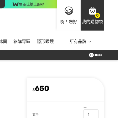
屈臣氏線上服務
0
嗨！您好
我的購物袋
休閒
箱購專區
隱形眼鏡
所有品牌
650
$
數量