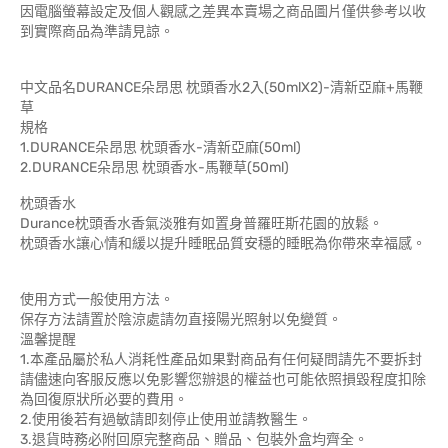
因電腦螢幕設定及個人觀感之差異本賣場之商品圖片僅供參考以收
到實際商品為準請見諒。
中文品名DURANCE朵昂思 枕頭香水2入(50mlX2)-清新亞麻+馬鞭
草
規格
1.DURANCE朵昂思 枕頭香水-清新亞麻(50ml)
2.DURANCE朵昂思 枕頭香水-馬鞭草(50ml)
枕頭香水
Durance枕頭香水香氣淡雅有如置身普羅旺斯花園的放鬆。
枕頭香水讓心情和緩以提升睡眠品質安穩的睡眠為你帶來幸福感。
使用方式一般使用方法。
保存方法請置於陰涼處請勿直接陽光照射以免變質。
溫馨提醒
1.本產品屬於私人消耗性產品如果對商品有任何疑問請先不要拆封
請儘速向客服反應以免影響您辦退的權益也可能依照損毀程度扣除
為回復原狀所必要的費用。
2.使用後若有過敏請即刻停止使用並請教醫生。
3.退貨時務必附回原完整商品、贈品、包裝外盒均齊全。