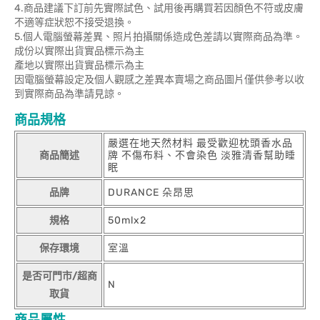
4.商品建議下訂前先實際試色、試用後再購買若因顏色不符或皮膚
不適等症狀恕不接受退換。
5.個人電腦螢幕差異、照片拍攝關係造成色差請以實際商品為準。
成份以實際出貨實品標示為主
產地以實際出貨實品標示為主
因電腦螢幕設定及個人觀感之差異本賣場之商品圖片僅供參考以收
到實際商品為準請見諒。
商品規格
嚴選在地天然材料 最受歡迎枕頭香水品
商品簡述
牌 不傷布料、不會染色 淡雅清香幫助睡
眠
品牌
DURANCE 朵昂思
規格
50mlx2
保存環境
室溫
是否可門市/超商
N
取貨