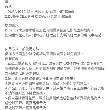
草
規格
1.DURANCE朵昂思 枕頭香水-清新亞麻(50ml)
2.DURANCE朵昂思 枕頭香水-馬鞭草(50ml)
枕頭香水
Durance枕頭香水香氣淡雅有如置身普羅旺斯花園的放鬆。
枕頭香水讓心情和緩以提升睡眠品質安穩的睡眠為你帶來幸福感。
使用方式一般使用方法。
保存方法請置於陰涼處請勿直接陽光照射以免變質。
溫馨提醒
1.本產品屬於私人消耗性產品如果對商品有任何疑問請先不要拆封
請儘速向客服反應以免影響您辦退的權益也可能依照損毀程度扣除
為回復原狀所必要的費用。
2.使用後若有過敏請即刻停止使用並請教醫生。
3.退貨時務必附回原完整商品、贈品、包裝外盒均齊全。
4.商品建議下訂前先實際試色、試用後再購買若因顏色不符或皮膚
不適等症狀恕不接受退換。
5.個人電腦螢幕差異、照片拍攝關係造成色差請以實際商品為準。
成份以實際出貨實品標示為主
產地以實際出貨實品標示為主