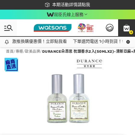
下載app最高回饋$350
本期活動詳情請點我
屈臣氏線上服務
0
激推換購優惠價！立即點我看
激推換購優惠價！立即點我看
下單選閃電送 1小時到貨！領神券
首頁
/
專櫃
/
歐美品牌
/
DURANCE朵昂思 枕頭香水2入(50MLX2)-清新亞麻