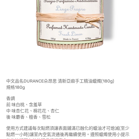
中文品名DURANCE朵昂思 清新亞麻手工精油蠟燭(180g)
規格180g
香調
前 味白桃、含羞草
中 味杏仁花、棉花花、杏仁
後 味麝香、檀香、雪松
使用方式建議每次點燃須讓表面鋪滿已融化的蠟油才可熄滅(至少
點燃一小時)讓室內空氣流通後再繼續使用。遵照蠟燭使用小提示