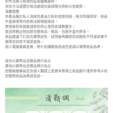
的作法將可有效的延長蠟燭壽命。
保存方法請置於陰涼處請勿直接陽光照射以免變質。
溫馨提醒
本產品屬於私人消耗性產品已拆封或使用過、無法恢復原狀、商品
外盒損壞等均恕無法辦理退換貨。
使用後若有過敏請即刻停止使用並請教醫生。
退貨時務必附回原完整商品、贈品、包裝外盒均齊全。
商品建議下訂前先實際試色、試用後再購買若因顏色不符或皮膚不
適等症狀恕不接受退換。
個人電腦螢幕差異、照片拍攝關係造成色差請以實際商品為準。
成份以實際出貨實品標示為主
產地以實際出貨實品標示為主
因電腦螢幕設定及個人觀感之差異本賣場之商品圖片僅供參考以收
到實際商品為準請見諒。