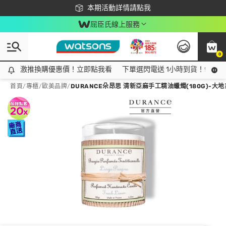
下載app最高回饋$350
本期活動詳情請點我
屈臣氏線上服務
0
激推換購優惠價！立即點我看
激推換購優惠價！立即點我看
下單選閃電送 1小時到貨！領神券
首頁
/
專櫃
/
歐美品牌
/
DURANCE朵昂思 清新亞麻手工精油蠟燭(180G)-大