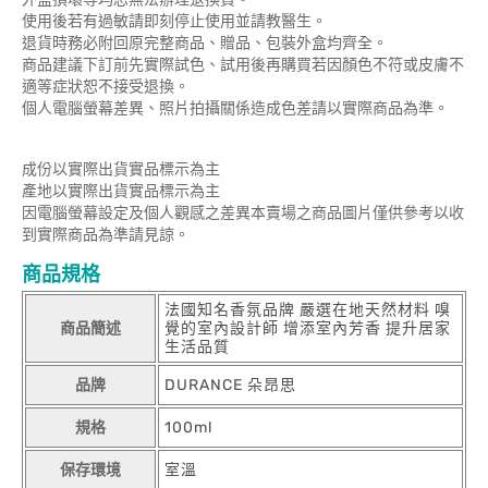
使用後若有過敏請即刻停止使用並請教醫生。
退貨時務必附回原完整商品、贈品、包裝外盒均齊全。
商品建議下訂前先實際試色、試用後再購買若因顏色不符或皮膚不
適等症狀恕不接受退換。
個人電腦螢幕差異、照片拍攝關係造成色差請以實際商品為準。
成份以實際出貨實品標示為主
產地以實際出貨實品標示為主
因電腦螢幕設定及個人觀感之差異本賣場之商品圖片僅供參考以收
到實際商品為準請見諒。
商品規格
法國知名香氛品牌 嚴選在地天然材料 嗅
商品簡述
覺的室內設計師 增添室內芳香 提升居家
生活品質
品牌
DURANCE 朵昂思
規格
100ml
保存環境
室溫