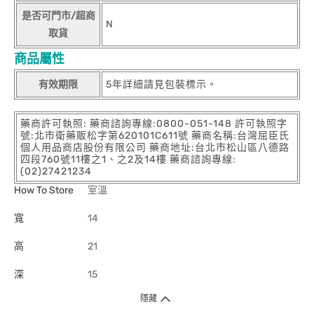
是否可門市/超商
N
取貨
商品屬性
有效期限
5年詳細請見包裝標示。
藥商許可執照: 藥商諮詢專線:0800-051-148 許可執照字
號:北市衛藥販松字第620101C611號 藥商名稱:台灣屈臣氏
個人用品商店股份有限公司 藥商地址:台北市松山區八德路
四段760號11樓之1、之2及14樓 藥商諮詢專線:
(02)27421234
How To Store
室溫
寬
14
高
21
深
15
隱藏