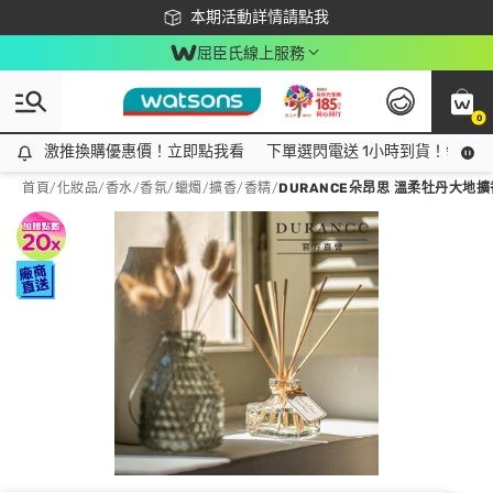
下載app最高回饋$350
本期活動詳情請點我
屈臣氏線上服務
0
激推換購優惠價！立即點我看
激推換購優惠價！立即點我看
下單選閃電送 1小時到貨！領神券
首頁
/
化妝品
/
香水/香氛
/
蠟燭/擴香/香精
/
DURANCE朵昂思 溫柔牡丹大地擴香