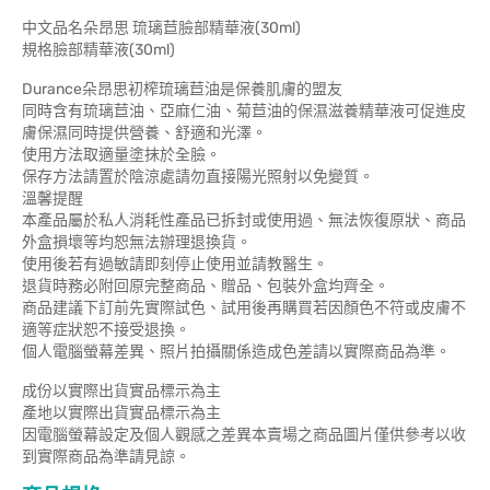
中文品名朵昂思 琉璃苣臉部精華液(30ml)
規格臉部精華液(30ml)
Durance朵昂思初榨琉璃苣油是保養肌膚的盟友
同時含有琉璃苣油、亞麻仁油、菊苣油的保濕滋養精華液可促進皮
膚保濕同時提供營養、舒適和光澤。
使用方法取適量塗抹於全臉。
保存方法請置於陰涼處請勿直接陽光照射以免變質。
溫馨提醒
本產品屬於私人消耗性產品已拆封或使用過、無法恢復原狀、商品
外盒損壞等均恕無法辦理退換貨。
使用後若有過敏請即刻停止使用並請教醫生。
退貨時務必附回原完整商品、贈品、包裝外盒均齊全。
商品建議下訂前先實際試色、試用後再購買若因顏色不符或皮膚不
適等症狀恕不接受退換。
個人電腦螢幕差異、照片拍攝關係造成色差請以實際商品為準。
成份以實際出貨實品標示為主
產地以實際出貨實品標示為主
因電腦螢幕設定及個人觀感之差異本賣場之商品圖片僅供參考以收
到實際商品為準請見諒。