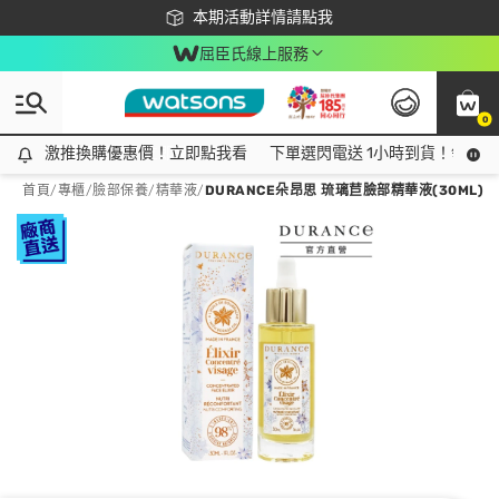
下載app最高回饋$350
本期活動詳情請點我
屈臣氏線上服務
0
激推換購優惠價！立即點我看
激推換購優惠價！立即點我看
下單選閃電送 1小時到貨！領神券
首頁
/
專櫃
/
臉部保養
/
精華液
/
DURANCE朵昂思 琉璃苣臉部精華液(30ML)