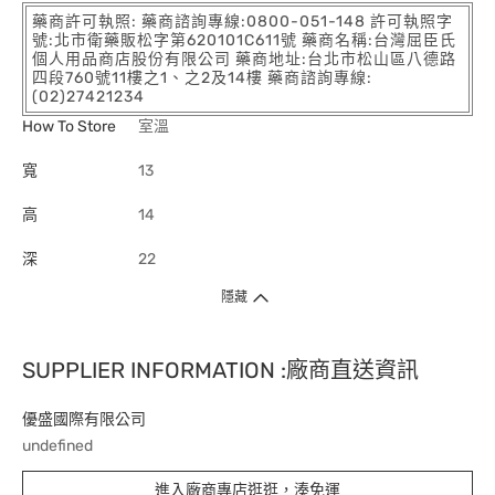
藥商許可執照: 藥商諮詢專線:0800-051-148 許可執照字
號:北市衛藥販松字第620101C611號 藥商名稱:台灣屈臣氏
個人用品商店股份有限公司 藥商地址:台北市松山區八德路
四段760號11樓之1、之2及14樓 藥商諮詢專線:
(02)27421234
How To Store
室溫
寬
13
高
14
深
22
隱藏
SUPPLIER INFORMATION :廠商直送資訊
優盛國際有限公司
undefined
進入廠商專店逛逛，湊免運