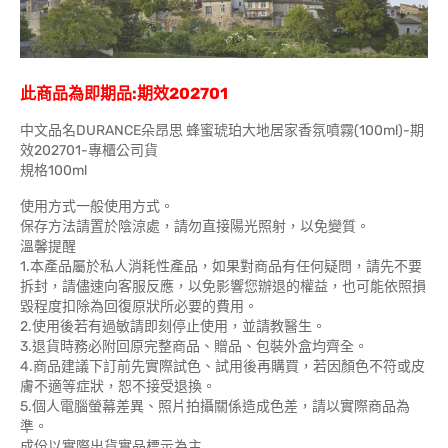
此商品為即期品:期效202701
中文品名DURANCE朵昂思 蜂蜜琥珀大地居家香氛噴霧(100ml)-期
效202701-專櫃公司貨
規格100ml
使用方式一般使用方式。
保存方法請置於陰涼處，請勿直接陽光照射，以免變質。
溫馨提醒
1.本產品屬於私人消耗性產品，如果對商品有任何疑問，請先不要
拆封，請儘速向客服反應，以免影響您辦退的權益，也可能依照損
毀程度扣除為回復原狀所必要的費用。
2.使用後若有過敏請即刻停止使用，並請教醫生。
3.退貨時務必附回原完整商品、贈品、包裝外盒均齊全。
4.商品建議下訂前先實際試色、試用後再購買，若因顏色不符或皮
膚不適等症狀，恕不接受退換。
5.個人電腦螢幕差異、照片拍攝關係造成色差，請以實際商品為
準。
成份以實際出貨實品標示為主