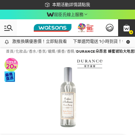
下載app最高回饋$350
本期活動詳情請點我
屈臣氏線上服務
0
激推換購優惠價！立即點我看
激推換購優惠價！立即點我看
下單選閃電送 1小時到貨！領神券
首頁
/
化妝品
/
香水/香氛
/
蠟燭/擴香/香精
/
DURANCE朵昂思 蜂蜜琥珀大地居家