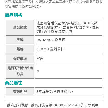
因電腦螢幕設定及個人觀感之差異本賣場之商品圖片僅供參考以收
到實際商品為準請見諒。
商品規格
法國知名香氛品牌/原裝進口 80%天然
商品簡述
成分低敏配方 不含著色劑/螢光劑/防腐
劑持香佳感受法式香氛
品牌
DURANCE 朵昂思
規格
500ml+洗劑量杯
保存環境
室溫
是否可門市/超商
N
取貨
商品屬性
有效期限
5年詳細請見包裝標示。
藥商許可執照: 藥商諮詢專線:0800-051-148 許可執照字