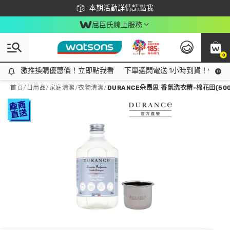
下載app最高回饋$350
本期活動詳情請點我
屈臣氏線上服務
0
激推換購優惠價！立即點我看
激推換購優惠價！立即點我看
下單選閃電送 1小時到貨！領神券
首頁
/
日用品
/
家庭清潔
/
衣物清潔
/
DURANCE朵昂思 香氛洗衣精-棉花田(50