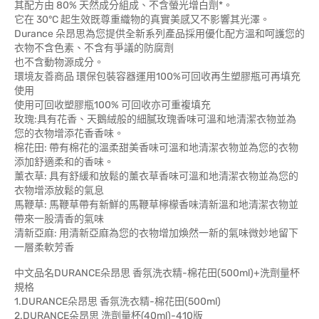
其配方由 80% 天然成分組成、不含螢光增白劑*。
它在 30°C 起生效既尊重織物的真實美感又不影響其光澤。
Durance 朵昂思為您提供全新系列產品採用優化配方溫和呵護您的
衣物不含色素、不含有爭議的防腐劑
也不含動物源成分。
環境友善商品 環保包裝容器運用100%可回收再生塑膠瓶可再填充
使用
使用可回收塑膠瓶100% 可回收亦可重複填充
玫瑰:具有花香、天鵝絨般的細膩玫瑰香味可溫和地清潔衣物並為
您的衣物增添花香香味。
棉花田: 帶有棉花的溫柔甜美香味可溫和地清潔衣物並為您的衣物
添加舒適柔和的香味。
薰衣草: 具有舒緩和放鬆的薰衣草香味可溫和地清潔衣物並為您的
衣物增添放鬆的氣息
馬鞭草: 馬鞭草帶有新鮮的馬鞭草檸檬香味清新溫和地清潔衣物並
帶來一股清香的氣味
清新亞麻: 用清新亞麻為您的衣物增加煥然一新的氣味微妙地留下
一層柔軟芳香
中文品名DURANCE朵昂思 香氛洗衣精-棉花田(500ml)+洗劑量杯
規格
1.DURANCE朵昂思 香氛洗衣精-棉花田(500ml)
2.DURANCE朵昂思 洗劑量杯(40ml)-410版