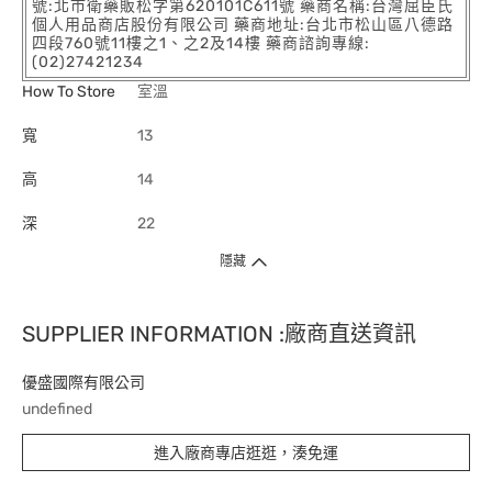
號:北市衛藥販松字第620101C611號 藥商名稱:台灣屈臣氏
個人用品商店股份有限公司 藥商地址:台北市松山區八德路
四段760號11樓之1、之2及14樓 藥商諮詢專線:
(02)27421234
How To Store
室溫
寬
13
高
14
深
22
隱藏
SUPPLIER INFORMATION :廠商直送資訊
優盛國際有限公司
undefined
進入廠商專店逛逛，湊免運