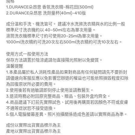
規格
1.DURANCE朵昂思 香氛洗衣精-棉花田(500ml)
2.DURANCE朵昂思 洗劑量杯(40ml)-410版
成分溫和手洗、機洗皆可。 建議冷水洗滌洗衣精與水的比例一般
標準尺寸洗衣機約以 40~50ml左右為單次用量。
滾筒洗衣機標準尺寸約可使用20~25ml為單次用量。
1000ml洗衣精約可洗20次左右500ml洗衣精約可洗10次左右。
使用方式一般使用方法
保存方法請置於陰涼處請勿直接陽光照射以免變質。
溫馨提醒
1.本產品屬於私人消耗性產品如果對商品有任何疑問請先不要拆封
請儘速向客服反應以免影響您辦退的權益也可能依照損毀程度扣除
為回復原狀所必要的費用。
2.使用後若有過敏請即刻停止使用並請教醫生。
3.退貨時務必附回原完整商品、贈品、包裝外盒均齊全。
4.商品建議下訂前先實際試色、試用後再購買若因顏色不符或皮膚
不適等症狀恕不接受退換。
5.個人電腦螢幕差異、照片拍攝關係造成色差請以實際商品為準。
成份以實際出貨實品標示為主
產地以實際出貨實品標示為主