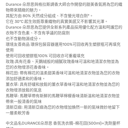
Durance 朵昂思與格拉斯調香大師合作開發的甜美香氣將為您的織
物帶來精緻的魅力。
其配方由 80% 天然成分組成、不含螢光增白劑*。
它在 30°C 起生效既尊重織物的真實美感又不影響其光澤。
Durance 朵昂思為您提供全新系列產品採用優化配方溫和呵護您的
衣物不含色素、不含有爭議的防腐劑
也不含動物源成分。
環境友善商品 環保包裝容器運用100%可回收再生塑膠瓶可再填充
使用
使用可回收塑膠瓶100% 可回收亦可重複填充
玫瑰:具有花香、天鵝絨般的細膩玫瑰香味可溫和地清潔衣物並為
您的衣物增添花香香味。
棉花田: 帶有棉花的溫柔甜美香味可溫和地清潔衣物並為您的衣物
添加舒適柔和的香味。
薰衣草: 具有舒緩和放鬆的薰衣草香味可溫和地清潔衣物並為您的
衣物增添放鬆的氣息
馬鞭草: 馬鞭草帶有新鮮的馬鞭草檸檬香味清新溫和地清潔衣物並
帶來一股清香的氣味
清新亞麻: 用清新亞麻為您的衣物增加煥然一新的氣味微妙地留下
一層柔軟芳香
中文品名DURANCE朵昂思 香氛洗衣精-棉花田(500ml)+洗劑量杯