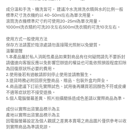
成分溫和手洗、機洗皆可。 建議冷水洗滌洗衣精與水的比例一般
標準尺寸洗衣機約以 40~50ml左右為單次用量。
滾筒洗衣機標準尺寸約可使用20~25ml為單次用量。
1000ml洗衣精約可洗20次左右500ml洗衣精約可洗10次左右。
使用方式一般使用方法
保存方法請置於陰涼處請勿直接陽光照射以免變質。
溫馨提醒
1.本產品屬於私人消耗性產品如果對商品有任何疑問請先不要拆封
請儘速向客服反應以免影響您辦退的權益也可能依照損毀程度扣除
為回復原狀所必要的費用。
2.使用後若有過敏請即刻停止使用並請教醫生。
3.退貨時務必附回原完整商品、贈品、包裝外盒均齊全。
4.商品建議下訂前先實際試色、試用後再購買若因顏色不符或皮膚
不適等症狀恕不接受退換。
5.個人電腦螢幕差異、照片拍攝關係造成色差請以實際商品為準。
成份以實際出貨實品標示為主
產地以實際出貨實品標示為主
因電腦螢幕設定及個人觀感之差異本賣場之商品圖片僅供參考以收
到實際商品為準請見諒。