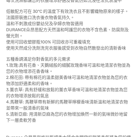
每次洗滌都讓您的衣服增添舒適及香氣仿如沉浸在法式浪漫中
低敏配方可在 30°C 的溫度下有效洗衣且不影響織物原來的樣子。
法國原裝進口洗衣後衣物香氣持久。
溫和不刺激成份嬰幼兒及孕婦衣物皆適用
DURANCE朵昂思配方天然溫和呵護您的衣物不含色素、防腐劑及
螢光劑。
使用可回收塑膠瓶100% 可回收亦可重複填充
使用天然成分洗劑洗完衣服後感受到衣物自然散發出的清新香味
五種香調滿足你對香氣的多元需求
1.玫瑰:具有花香、天鵝絨般的細膩玫瑰香味可溫和地清潔衣物並為
您的衣物增添花香香味。
2.棉花田: 帶有棉花的溫柔甜美香味可溫和地清潔衣物並為您的衣
物添加舒適柔和的香味。
3.薰衣草: 具有舒緩和放鬆的薰衣草香味可溫和地清潔衣物並為您
的衣物增添放鬆的氣息
4.馬鞭草: 馬鞭草帶有新鮮的馬鞭草檸檬香味清新溫和地清潔衣物
並帶來一股清香的氣味
5.清新亞麻: 用清新亞麻為您的衣物增加煥然一新的氣味微妙地留
下一層柔軟芳香