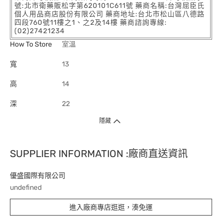
號:北市衛藥販松字第620101C611號 藥商名稱:台灣屈臣氏
個人用品商店股份有限公司 藥商地址:台北市松山區八德路
四段760號11樓之1、之2及14樓 藥商諮詢專線:
(02)27421234
How To Store
室溫
寬
13
高
14
深
22
隱藏
SUPPLIER INFORMATION :廠商直送資訊
優盛國際有限公司
undefined
進入廠商專店逛逛，湊免運