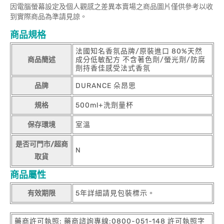
因電腦螢幕設定及個人觀感之差異本賣場之商品圖片僅供參考以收
到實際商品為準請見諒。
商品規格
法國知名香氛品牌/原裝進口 80%天然
商品簡述
成分低敏配方 不含著色劑/螢光劑/防腐
劑持香佳感受法式香氛
品牌
DURANCE 朵昂思
規格
500ml+洗劑量杯
保存環境
室溫
是否可門市/超商
N
取貨
商品屬性
有效期限
5年詳細請見包裝標示。
藥商許可執照: 藥商諮詢專線:0800-051-148 許可執照字