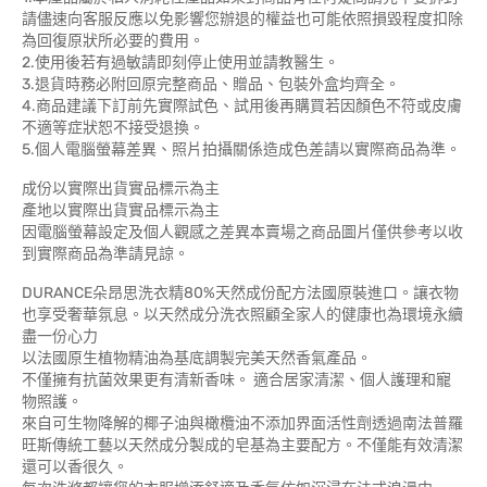
請儘速向客服反應以免影響您辦退的權益也可能依照損毀程度扣除
為回復原狀所必要的費用。
2.使用後若有過敏請即刻停止使用並請教醫生。
3.退貨時務必附回原完整商品、贈品、包裝外盒均齊全。
4.商品建議下訂前先實際試色、試用後再購買若因顏色不符或皮膚
不適等症狀恕不接受退換。
5.個人電腦螢幕差異、照片拍攝關係造成色差請以實際商品為準。
成份以實際出貨實品標示為主
產地以實際出貨實品標示為主
因電腦螢幕設定及個人觀感之差異本賣場之商品圖片僅供參考以收
到實際商品為準請見諒。
DURANCE朵昂思洗衣精80%天然成份配方法國原裝進口。讓衣物
也享受奢華氛息。以天然成分洗衣照顧全家人的健康也為環境永續
盡一份心力
以法國原生植物精油為基底調製完美天然香氣產品。
不僅擁有抗菌效果更有清新香味。 適合居家清潔、個人護理和寵
物照護。
來自可生物降解的椰子油與橄欖油不添加界面活性劑透過南法普羅
旺斯傳統工藝以天然成分製成的皂基為主要配方。不僅能有效清潔
還可以香很久。