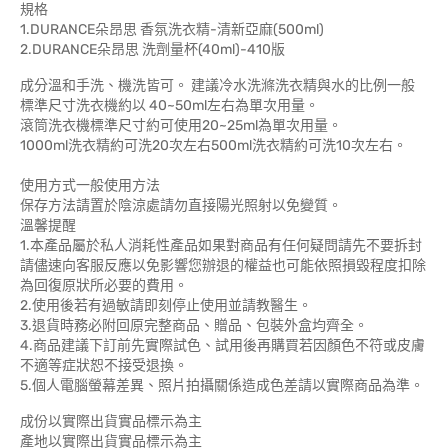
規格
1.DURANCE朵昂思 香氛洗衣精-清新亞麻(500ml)
2.DURANCE朵昂思 洗劑量杯(40ml)-410版
成分溫和手洗、機洗皆可。 建議冷水洗滌洗衣精與水的比例一般
標準尺寸洗衣機約以 40~50ml左右為單次用量。
滾筒洗衣機標準尺寸約可使用20~25ml為單次用量。
1000ml洗衣精約可洗20次左右500ml洗衣精約可洗10次左右。
使用方式一般使用方法
保存方法請置於陰涼處請勿直接陽光照射以免變質。
溫馨提醒
1.本產品屬於私人消耗性產品如果對商品有任何疑問請先不要拆封
請儘速向客服反應以免影響您辦退的權益也可能依照損毀程度扣除
為回復原狀所必要的費用。
2.使用後若有過敏請即刻停止使用並請教醫生。
3.退貨時務必附回原完整商品、贈品、包裝外盒均齊全。
4.商品建議下訂前先實際試色、試用後再購買若因顏色不符或皮膚
不適等症狀恕不接受退換。
5.個人電腦螢幕差異、照片拍攝關係造成色差請以實際商品為準。
成份以實際出貨實品標示為主
產地以實際出貨實品標示為主