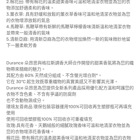
2.棉花田: 帶有棉花的溫柔甜美香味可溫和地清潔衣物並為您的衣
物添加舒適柔和的香味。
3.薰衣草: 具有舒緩和放鬆的薰衣草香味可溫和地清潔衣物並為您
的衣物增添放鬆的氣息
4.馬鞭草: 馬鞭草帶有新鮮的馬鞭草檸檬香味清新溫和地清潔衣物
並帶來一股清香的氣味
5.清新亞麻: 用清新亞麻為您的衣物增加煥然一新的氣味微妙地留
下一層柔軟芳香
Durance 朵昂思與格拉斯調香大師合作開發的甜美香氣將為您的織
物帶來精緻的魅力。
其配方由 80% 天然成分組成、不含螢光增白劑*。
它在 30°C 起生效既尊重織物的真實美感又不影響其光澤。
Durance 朵昂思為您提供全新系列產品採用優化配方溫和呵護您的
衣物不含色素、不含有爭議的防腐劑
也不含動物源成分。
環境友善商品 環保包裝容器運用100%可回收再生塑膠瓶可再填充
使用
使用可回收塑膠瓶100% 可回收亦可重複填充
玫瑰:具有花香、天鵝絨般的細膩玫瑰香味可溫和地清潔衣物並為
您的衣物增添花香香味。
棉花田: 帶有棉花的溫柔甜美香味可溫和地清潔衣物並為您的衣物