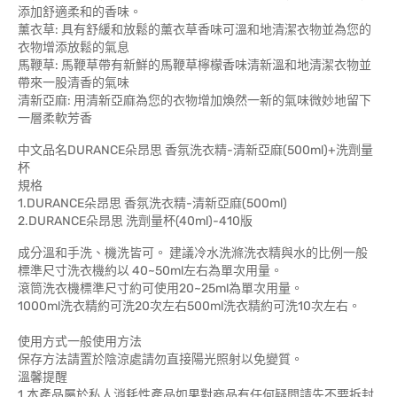
添加舒適柔和的香味。
薰衣草: 具有舒緩和放鬆的薰衣草香味可溫和地清潔衣物並為您的
衣物增添放鬆的氣息
馬鞭草: 馬鞭草帶有新鮮的馬鞭草檸檬香味清新溫和地清潔衣物並
帶來一股清香的氣味
清新亞麻: 用清新亞麻為您的衣物增加煥然一新的氣味微妙地留下
一層柔軟芳香
中文品名DURANCE朵昂思 香氛洗衣精-清新亞麻(500ml)+洗劑量
杯
規格
1.DURANCE朵昂思 香氛洗衣精-清新亞麻(500ml)
2.DURANCE朵昂思 洗劑量杯(40ml)-410版
成分溫和手洗、機洗皆可。 建議冷水洗滌洗衣精與水的比例一般
標準尺寸洗衣機約以 40~50ml左右為單次用量。
滾筒洗衣機標準尺寸約可使用20~25ml為單次用量。
1000ml洗衣精約可洗20次左右500ml洗衣精約可洗10次左右。
使用方式一般使用方法
保存方法請置於陰涼處請勿直接陽光照射以免變質。
溫馨提醒
1.本產品屬於私人消耗性產品如果對商品有任何疑問請先不要拆封