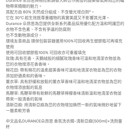
Durance 朵昂思與格拉斯調香大師合作開發的甜美香氣將為您的織
物帶來精緻的魅力。
其配方由 80% 天然成分組成、不含螢光增白劑*。
它在 30°C 起生效既尊重織物的真實美感又不影響其光澤。
Durance 朵昂思為您提供全新系列產品採用優化配方溫和呵護您的
衣物不含色素、不含有爭議的防腐劑
也不含動物源成分。
環境友善商品 環保包裝容器運用100%可回收再生塑膠瓶可再填充
使用
使用可回收塑膠瓶100% 可回收亦可重複填充
玫瑰:具有花香、天鵝絨般的細膩玫瑰香味可溫和地清潔衣物並為
您的衣物增添花香香味。
棉花田: 帶有棉花的溫柔甜美香味可溫和地清潔衣物並為您的衣物
添加舒適柔和的香味。
薰衣草: 具有舒緩和放鬆的薰衣草香味可溫和地清潔衣物並為您的
衣物增添放鬆的氣息
馬鞭草: 馬鞭草帶有新鮮的馬鞭草檸檬香味清新溫和地清潔衣物並
帶來一股清香的氣味
清新亞麻: 用清新亞麻為您的衣物增加煥然一新的氣味微妙地留下
一層柔軟芳香
中文品名DURANCE朵昂思 香氛洗衣精-清新亞麻(500ml)+洗劑量
杯