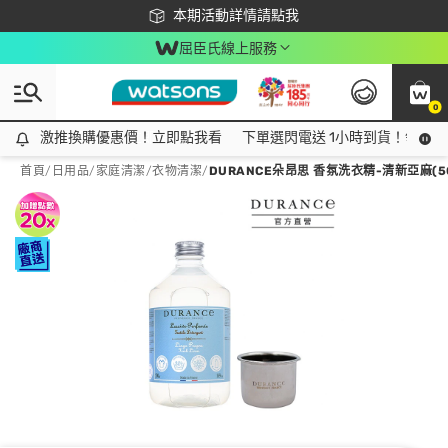
下載app最高回饋$350
本期活動詳情請點我
屈臣氏線上服務
0
激推換購優惠價！立即點我看
激推換購優惠價！立即點我看
下單選閃電送 1小時到貨！領神券
首頁
/
日用品
/
家庭清潔
/
衣物清潔
/
DURANCE朵昂思 香氛洗衣精-清新亞麻(5