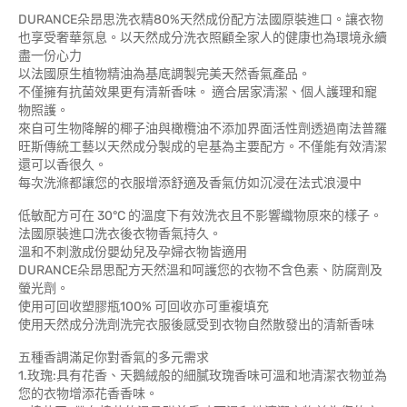
DURANCE朵昂思洗衣精80%天然成份配方法國原裝進口。讓衣物
也享受奢華氛息。以天然成分洗衣照顧全家人的健康也為環境永續
盡一份心力
以法國原生植物精油為基底調製完美天然香氣產品。
不僅擁有抗菌效果更有清新香味。 適合居家清潔、個人護理和寵
物照護。
來自可生物降解的椰子油與橄欖油不添加界面活性劑透過南法普羅
旺斯傳統工藝以天然成分製成的皂基為主要配方。不僅能有效清潔
還可以香很久。
每次洗滌都讓您的衣服增添舒適及香氣仿如沉浸在法式浪漫中
低敏配方可在 30°C 的溫度下有效洗衣且不影響織物原來的樣子。
法國原裝進口洗衣後衣物香氣持久。
溫和不刺激成份嬰幼兒及孕婦衣物皆適用
DURANCE朵昂思配方天然溫和呵護您的衣物不含色素、防腐劑及
螢光劑。
使用可回收塑膠瓶100% 可回收亦可重複填充
使用天然成分洗劑洗完衣服後感受到衣物自然散發出的清新香味
五種香調滿足你對香氣的多元需求
1.玫瑰:具有花香、天鵝絨般的細膩玫瑰香味可溫和地清潔衣物並為
您的衣物增添花香香味。