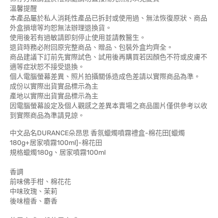
溫馨提醒
本產品屬於私人消耗性產品已拆封或使用過、無法恢復原狀、商品
外盒損壞等均恕無法辦理退換貨。
使用後若有過敏請即刻停止使用並請教醫生。
退貨時務必附回原完整商品、贈品、包裝外盒均齊全。
商品建議下訂前先實際試色、試用後再購買若因顏色不符或皮膚不
適等症狀恕不接受退換。
個人電腦螢幕差異、照片拍攝關係造成色差請以實際商品為準。
成份以實際出貨實品標示為主
產地以實際出貨實品標示為主
因電腦螢幕設定及個人觀感之差異本賣場之商品圖片僅供參考以收
到實際商品為準請見諒。
中文品名DURANCE朵昂思 香氛蠟燭噴霧禮盒-棉花田[蠟燭
180g+居家噴霧100ml]-棉花田
規格蠟燭180g、居家噴霧100ml
香調
前味佛手柑、棉花花
中味玫瑰、茉莉
後味檀香、麝香