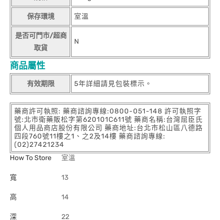
保存環境
室溫
是否可門市/超商
N
取貨
商品屬性
有效期限
5年詳細請見包裝標示。
藥商許可執照: 藥商諮詢專線:0800-051-148 許可執照字
號:北市衛藥販松字第620101C611號 藥商名稱:台灣屈臣氏
個人用品商店股份有限公司 藥商地址:台北市松山區八德路
四段760號11樓之1、之2及14樓 藥商諮詢專線:
(02)27421234
How To Store
室溫
寬
13
高
14
深
22