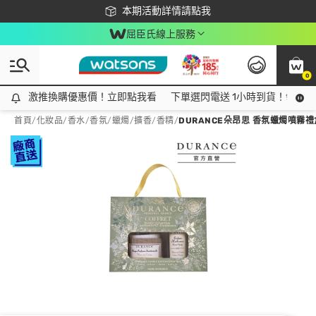
下載app最高回饋$350
本期活動詳情請點我
屈臣氏線上服務
0
激推換購優惠價！立即點我看
激推換購優惠價！立即點我看
下單選閃電送 1小時到貨！領神券
首頁
/
化妝品
/
香水/香氛
/
蠟燭/擴香/香精
/
DURANCE朵昂思 香氛蠟燭噴霧禮盒