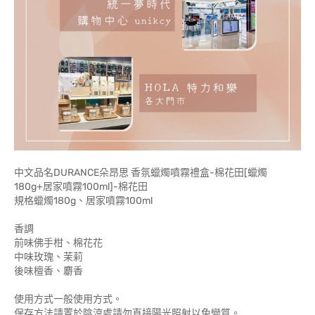
中文品名DURANCE朵昂思 香氛蠟燭噴霧禮盒-棉花田[蠟燭
180g+居家噴霧100ml]-棉花田
規格蠟燭180g、居家噴霧100ml
香調
前味佛手柑、棉花花
中味玫瑰、茉莉
後味檀香、麝香
使用方式一般使用方式。
保存方法請置於陰涼處請勿直接陽光照射以免變質。