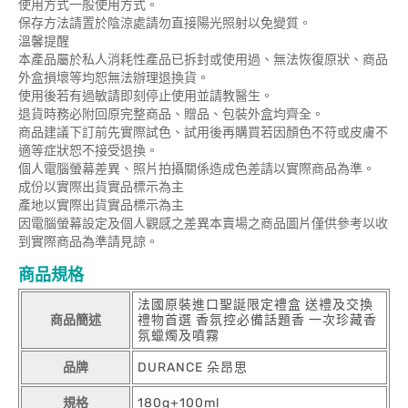
使用方式一般使用方式。
保存方法請置於陰涼處請勿直接陽光照射以免變質。
溫馨提醒
本產品屬於私人消耗性產品已拆封或使用過、無法恢復原狀、商品
外盒損壞等均恕無法辦理退換貨。
使用後若有過敏請即刻停止使用並請教醫生。
退貨時務必附回原完整商品、贈品、包裝外盒均齊全。
商品建議下訂前先實際試色、試用後再購買若因顏色不符或皮膚不
適等症狀恕不接受退換。
個人電腦螢幕差異、照片拍攝關係造成色差請以實際商品為準。
成份以實際出貨實品標示為主
產地以實際出貨實品標示為主
因電腦螢幕設定及個人觀感之差異本賣場之商品圖片僅供參考以收
到實際商品為準請見諒。
商品規格
法國原裝進口聖誕限定禮盒 送禮及交換
商品簡述
禮物首選 香氛控必備話題香 一次珍藏香
氛蠟燭及噴霧
品牌
DURANCE 朵昂思
規格
180g+100ml