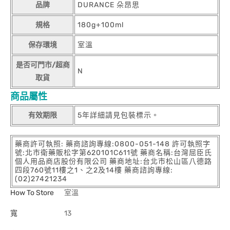
品牌
DURANCE 朵昂思
規格
180g+100ml
保存環境
室溫
是否可門市/超商
N
取貨
商品屬性
有效期限
5年詳細請見包裝標示。
藥商許可執照: 藥商諮詢專線:0800-051-148 許可執照字
號:北市衛藥販松字第620101C611號 藥商名稱:台灣屈臣氏
個人用品商店股份有限公司 藥商地址:台北市松山區八德路
四段760號11樓之1、之2及14樓 藥商諮詢專線:
(02)27421234
How To Store
室溫
寬
13