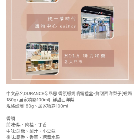
中文品名DURANCE朵昂思 香氛蠟燭噴霧禮盒-鮮甜西洋梨子[蠟燭
180g+居家噴霧100ml]-鮮甜西洋梨
規格蠟燭180g、居家噴霧100ml
香調
前味:梨、肉桂、丁香
中味:蔗糖、梨汁、小豆蔻
後味:麝香、香草、糖煮水果