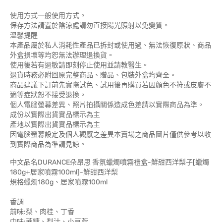
使用方式一般使用方式。
保存方法請置於陰涼處請勿直接陽光照射以免變質。
溫馨提醒
本產品屬於私人消耗性產品已拆封或使用過、無法恢復原狀、商品
外盒損壞等均恕無法辦理退換貨。
使用後若有過敏請即刻停止使用並請教醫生。
退貨時務必附回原完整商品、贈品、包裝外盒均齊全。
商品建議下訂前先實際試色、試用後再購買若因顏色不符或皮膚不
適等症狀恕不接受退換。
個人電腦螢幕差異、照片拍攝關係造成色差請以實際商品為準。
成份以實際出貨實品標示為主
產地以實際出貨實品標示為主
因電腦螢幕設定及個人觀感之差異本賣場之商品圖片僅供參考以收
到實際商品為準請見諒。
中文品名DURANCE朵昂思 香氛蠟燭噴霧禮盒-鮮甜西洋梨子[蠟燭
180g+居家噴霧100ml]-鮮甜西洋梨
規格蠟燭180g、居家噴霧100ml
香調
前味:梨、肉桂、丁香
中味:蔗糖、梨汁、小豆蔻