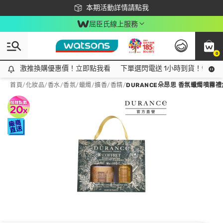
下載app最高回饋$350
本期活動詳情請點我
屈臣氏線上服務
0
激推換購優惠價！立即點我看
激推換購優惠價！立即點我看
下單選閃電送 1小時到貨！領神券
首頁
/
化妝品
/
香水/香氛
/
蠟燭/擴香/香精
/
DURANCE朵昂思 香氛蠟燭噴霧禮