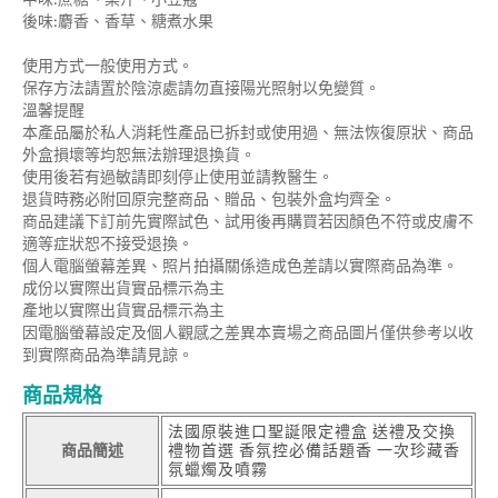
後味:麝香、香草、糖煮水果
使用方式一般使用方式。
保存方法請置於陰涼處請勿直接陽光照射以免變質。
溫馨提醒
本產品屬於私人消耗性產品已拆封或使用過、無法恢復原狀、商品
外盒損壞等均恕無法辦理退換貨。
使用後若有過敏請即刻停止使用並請教醫生。
退貨時務必附回原完整商品、贈品、包裝外盒均齊全。
商品建議下訂前先實際試色、試用後再購買若因顏色不符或皮膚不
適等症狀恕不接受退換。
個人電腦螢幕差異、照片拍攝關係造成色差請以實際商品為準。
成份以實際出貨實品標示為主
產地以實際出貨實品標示為主
因電腦螢幕設定及個人觀感之差異本賣場之商品圖片僅供參考以收
到實際商品為準請見諒。
商品規格
法國原裝進口聖誕限定禮盒 送禮及交換
商品簡述
禮物首選 香氛控必備話題香 一次珍藏香
氛蠟燭及噴霧