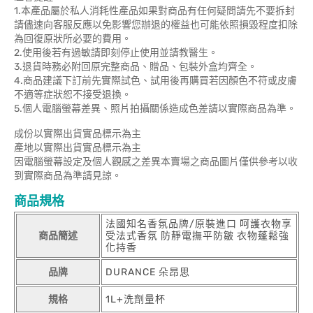
1.本產品屬於私人消耗性產品如果對商品有任何疑問請先不要拆封
請儘速向客服反應以免影響您辦退的權益也可能依照損毀程度扣除
為回復原狀所必要的費用。
2.使用後若有過敏請即刻停止使用並請教醫生。
3.退貨時務必附回原完整商品、贈品、包裝外盒均齊全。
4.商品建議下訂前先實際試色、試用後再購買若因顏色不符或皮膚
不適等症狀恕不接受退換。
5.個人電腦螢幕差異、照片拍攝關係造成色差請以實際商品為準。
成份以實際出貨實品標示為主
產地以實際出貨實品標示為主
因電腦螢幕設定及個人觀感之差異本賣場之商品圖片僅供參考以收
到實際商品為準請見諒。
商品規格
法國知名香氛品牌/原裝進口 呵護衣物享
商品簡述
受法式香氛 防靜電撫平防皺 衣物蓬鬆強
化持香
品牌
DURANCE 朵昂思
規格
1L+洗劑量杯