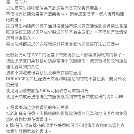
盡一份心力
以法國原生植物精油為基底調製完美天然香氣產品。
不僅擁有抗菌效果更有清新香味。 適合居家清潔、個人護理和寵
物照護。
來自可生物降解的椰子油與橄欖油不添加界面活性劑透過南法普羅
旺斯傳統工藝以天然成分製成的皂基為主要配方。不僅能有效清潔
還可以香很久。
每次洗滌都讓您的衣服增添舒適及香氣仿如沉浸在法式浪漫中
低敏配方可在 30°C 的溫度下有效洗衣且不影響織物原來的樣子。
法國原裝進口柔軟精可防靜電撫平衣服皺摺。洗衣後增加衣物蓬鬆
強化香氣的持久性。
溫和不刺激成份嬰幼兒及孕婦衣物皆適用
DURANCE朵昂思配方天然溫和呵護您的衣物不含色素、防腐劑及
螢光劑。
使用可回收塑膠瓶100% 可回收亦可重複填充
使用天然成分洗劑洗完衣服後感受到衣物自然散發出的清新香味
五種香調滿足你對香氣的多元需求
1.玫瑰:具有花香、天鵝絨般的細膩玫瑰香味可溫和地清潔衣物並為
您的衣物增添花香香味。
2.棉花田: 帶有棉花的溫柔甜美香味可溫和地清潔衣物並為您的衣
物添加舒適柔和的香味。