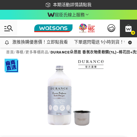
下載app最高回饋$350
本期活動詳情請點我
屈臣氏線上服務
0
激推換購優惠價！立即點我看
激推換購優惠價！立即點我看
下單選閃電送 1小時到貨！領神券
首頁
/
專櫃
/
更多專櫃商品
/
DURANCE朵昂思 香氛衣物柔軟精(1L)-棉花田+