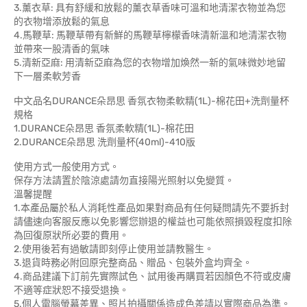
3.薰衣草: 具有舒緩和放鬆的薰衣草香味可溫和地清潔衣物並為您
的衣物增添放鬆的氣息
4.馬鞭草: 馬鞭草帶有新鮮的馬鞭草檸檬香味清新溫和地清潔衣物
並帶來一股清香的氣味
5.清新亞麻: 用清新亞麻為您的衣物增加煥然一新的氣味微妙地留
下一層柔軟芳香
中文品名DURANCE朵昂思 香氛衣物柔軟精(1L)-棉花田+洗劑量杯
規格
1.DURANCE朵昂思 香氛柔軟精(1L)-棉花田
2.DURANCE朵昂思 洗劑量杯(40ml)-410版
使用方式一般使用方式。
保存方法請置於陰涼處請勿直接陽光照射以免變質。
溫馨提醒
1.本產品屬於私人消耗性產品如果對商品有任何疑問請先不要拆封
請儘速向客服反應以免影響您辦退的權益也可能依照損毀程度扣除
為回復原狀所必要的費用。
2.使用後若有過敏請即刻停止使用並請教醫生。
3.退貨時務必附回原完整商品、贈品、包裝外盒均齊全。
4.商品建議下訂前先實際試色、試用後再購買若因顏色不符或皮膚
不適等症狀恕不接受退換。
5.個人電腦螢幕差異、照片拍攝關係造成色差請以實際商品為準。