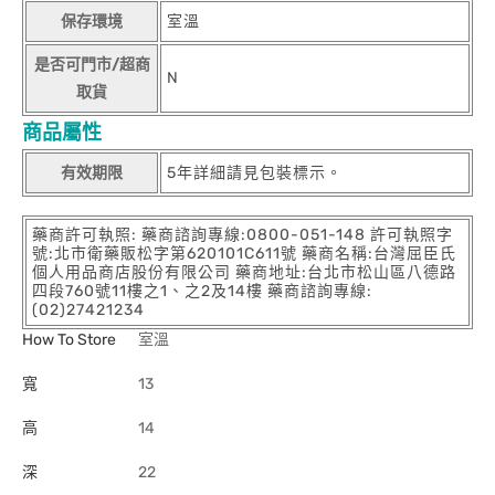
保存環境
室溫
是否可門市/超商
N
取貨
商品屬性
有效期限
5年詳細請見包裝標示。
藥商許可執照: 藥商諮詢專線:0800-051-148 許可執照字
號:北市衛藥販松字第620101C611號 藥商名稱:台灣屈臣氏
個人用品商店股份有限公司 藥商地址:台北市松山區八德路
四段760號11樓之1、之2及14樓 藥商諮詢專線:
(02)27421234
How To Store
室溫
寬
13
高
14
深
22