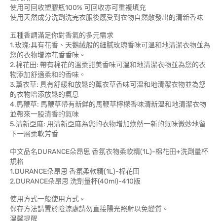
使用可回收塑膠瓶100% 可回收亦可重複填充
使用天然成分洗劑洗完衣服後感受到衣物自然散發出的清新香味
五種香調滿足你對香氣的多元需求
1.玫瑰:具有花香、天鵝絨般的細膩玫瑰香味可溫和地清潔衣物並為
您的衣物增添花香香味。
2.棉花田: 帶有棉花的溫柔甜美香味可溫和地清潔衣物並為您的衣
物添加舒適柔和的香味。
3.薰衣草: 具有舒緩和放鬆的薰衣草香味可溫和地清潔衣物並為您
的衣物增添放鬆的氣息
4.馬鞭草: 馬鞭草帶有新鮮的馬鞭草檸檬香味清新溫和地清潔衣物
並帶來一股清香的氣味
5.清新亞麻: 用清新亞麻為您的衣物增加煥然一新的氣味微妙地留
下一層柔軟芳香
中文品名DURANCE朵昂思 香氛衣物柔軟精(1L)-棉花田+洗劑量杯
規格
1.DURANCE朵昂思 香氛柔軟精(1L)-棉花田
2.DURANCE朵昂思 洗劑量杯(40ml)-410版
使用方式一般使用方式。
保存方法請置於陰涼處請勿直接陽光照射以免變質。
溫馨提醒