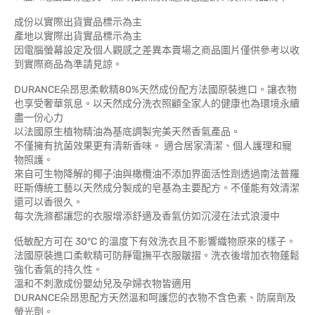
成份以實際出貨實品標示為主
產地以實際出貨實品標示為主
因電腦螢幕設定及個人觀感之差異本賣場之商品圖片僅供參考以收
到實際商品為準請見諒。
DURANCE朵昂思柔軟精80%天然成份配方法國原裝進口。讓衣物
也享受奢華氛息。以天然成分洗衣照顧全家人的健康也為環境永續
盡一份心力
以法國原生植物精油為基底調製完美天然香氣產品。
不僅擁有抗菌效果更有清新香味。 適合居家清潔、個人護理和寵
物照護。
來自可生物降解的椰子油與橄欖油不添加界面活性劑透過南法普羅
旺斯傳統工藝以天然成分製成的皂基為主要配方。不僅能有效清潔
還可以香很久。
每次洗滌都讓您的衣服增添舒適及香氣仿如沉浸在法式浪漫中
低敏配方可在 30°C 的溫度下有效洗衣且不影響織物原來的樣子。
法國原裝進口柔軟精可防靜電撫平衣服皺摺。洗衣後增加衣物蓬鬆
強化香氣的持久性。
溫和不刺激成份嬰幼兒及孕婦衣物皆適用
DURANCE朵昂思配方天然溫和呵護您的衣物不含色素、防腐劑及
螢光劑。