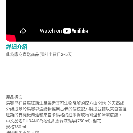
詳細介紹
此為廠商直送商品 預計出貨日2-5天
產品概念
馬賽皂在普羅旺斯生產製造其可生物降解的配方由 98% 的天然成
分組成基於馬賽皂濃縮物採用古老的傳統配方製成並輔以來自普羅
旺斯的有機橄欖油和來自卡馬格的紅米提取物可溫和清潔皮膚。
中文品名DURANCE朵昂思 馬賽液態皂(750ml)-棉花
規格750ml
法國知名香氛品牌