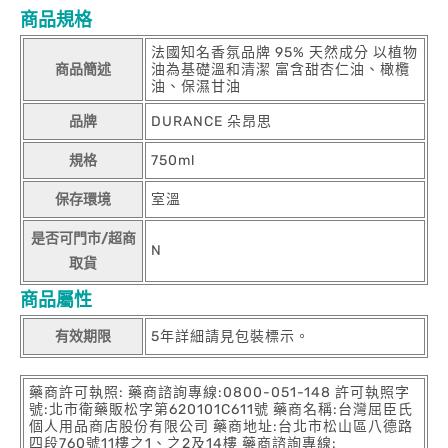
商品規格
法國知名香氛品牌 95% 天然成分 以植物
商品簡述
油為基礎溫和清潔 富含甜杏仁油、橄欖
油、保濕甘油
品牌
DURANCE 朵昂思
規格
750ml
保存環境
室溫
是否可門市/超商
N
取貨
商品屬性
有效期限
5年詳細請見包裝標示。
藥商許可執照: 藥商諮詢專線:0800-051-148 許可執照字
號:北市衛藥販松字第620101C611號 藥商名稱:台灣屈臣氏
個人用品商店股份有限公司 藥商地址:台北市松山區八德路
四段760號11樓之1、之2及14樓 藥商諮詢專線: