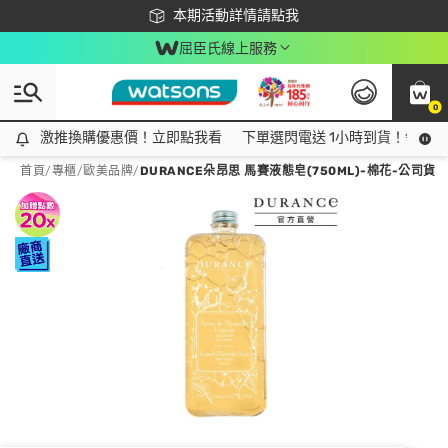
下載app最高回饋$350
本期活動詳情請點我
屈臣氏線上服務
0
激推換購優惠價！立即點我看
激推換購優惠價！立即點我看
下單選閃電送 1小時到貨！領神券
首頁
/
專櫃
/
歐美品牌
/
DURANCE朵昂思 馬賽液態皂(750ML)-棉花-公司貨