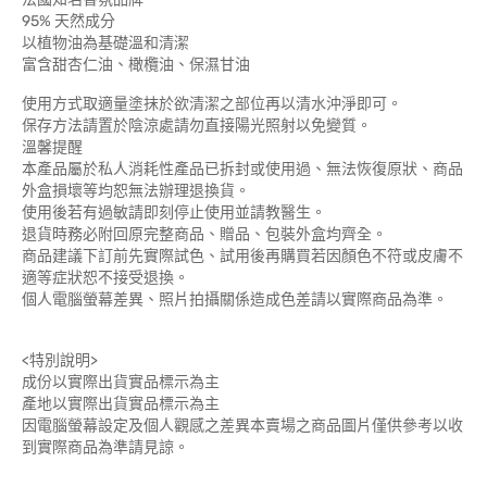
95% 天然成分
以植物油為基礎溫和清潔
富含甜杏仁油、橄欖油、保濕甘油
使用方式取適量塗抹於欲清潔之部位再以清水沖淨即可。
保存方法請置於陰涼處請勿直接陽光照射以免變質。
溫馨提醒
本產品屬於私人消耗性產品已拆封或使用過、無法恢復原狀、商品
外盒損壞等均恕無法辦理退換貨。
使用後若有過敏請即刻停止使用並請教醫生。
退貨時務必附回原完整商品、贈品、包裝外盒均齊全。
商品建議下訂前先實際試色、試用後再購買若因顏色不符或皮膚不
適等症狀恕不接受退換。
個人電腦螢幕差異、照片拍攝關係造成色差請以實際商品為準。
<特別說明>
成份以實際出貨實品標示為主
產地以實際出貨實品標示為主
因電腦螢幕設定及個人觀感之差異本賣場之商品圖片僅供參考以收
到實際商品為準請見諒。