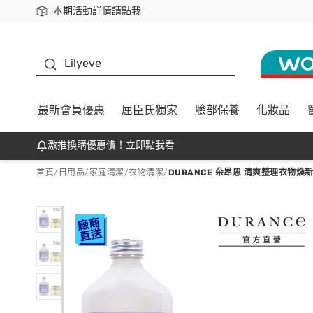
本期活動詳情請點我
下載app最高回饋$350
K beauty
Lilyeve
最新會員優惠
屈臣氏獨家
臉部保養
化妝品
激推換購優惠價！立即點我看
首頁
/
日用品
/
家庭清潔
/
衣物清潔
/
DURANCE 朵昂思 清爽整理衣物煥