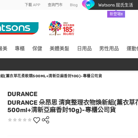
Watsons 屈氏生活
下載 APP
查詢門市
Blog
新登場!!
醫美
專櫃
保健
美體美髮
日用品
男性用品
運動
新組(薰衣草花柔軟精500ML+清新亞麻香封10G)-專櫃公司貨
DURANCE
DURANCE 朵昂思 清爽整理衣物煥新組(薰衣
500ml+清新亞麻香封10g)-專櫃公司貨