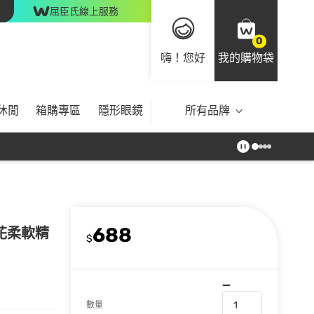
屈臣氏線上服務
0
嗨！您好
我的購物袋
休閒
箱購專區
隱形眼鏡
所有品牌
688
草花柔軟精
$
數量