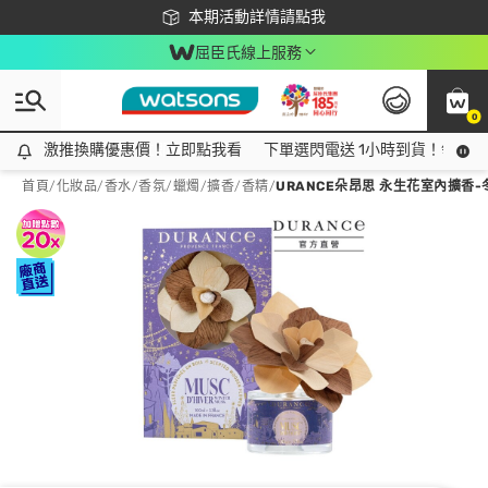
下載app最高回饋$350
本期活動詳情請點我
屈臣氏線上服務
0
激推換購優惠價！立即點我看
激推換購優惠價！立即點我看
下單選閃電送 1小時到貨！領神券
首頁
/
化妝品
/
香水/香氛
/
蠟燭/擴香/香精
/
URANCE朵昂思 永生花室內擴香-冬