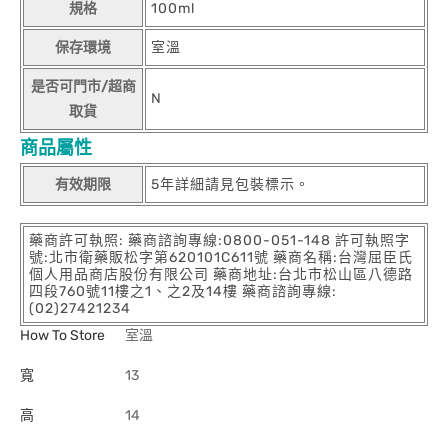
規格
100ml
保存環境
室溫
是否可門市/超商
N
取貨
商品屬性
有效期限
5年詳細請見包裝標示。
藥商許可執照: 藥商諮詢專線:0800-051-148 許可執照字
號:北市衛藥販松字第620101C611號 藥商名稱:台灣屈臣氏
個人用品商店股份有限公司 藥商地址:台北市松山區八德路
四段760號11樓之1、之2及14樓 藥商諮詢專線:
(02)27421234
How To Store
室溫
寬
13
高
14