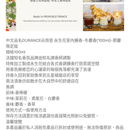
中文品名DURANCE朵昂思 永生花室內擴香-冬麝香(100ml)-節慶
限定版
規格100ml
法國知名香氛品牌由知名調香師調製
特殊加工製成永生花結合各式香調擴香打造質感空間
用香氛療癒您的心讓家的每個角落都充滿了浪漫
持香久回到家就像來到五星級飯店的享受
南法清香仿如散步在大自然中的舒適自在
香調
前味:香檸檬
中味:茉莉花、鳶尾花、白麝香
後味:麝香、香草
使用方式一般使用方法
保存方法請置於陰涼處請勿直接陽光照射以免變質。
溫馨提醒
本產品屬於私人消耗性產品已拆封或使用過、無法恢復原狀、商品