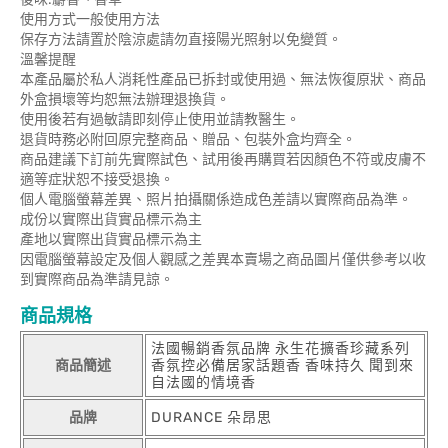
使用方式一般使用方法
保存方法請置於陰涼處請勿直接陽光照射以免變質。
溫馨提醒
本產品屬於私人消耗性產品已拆封或使用過、無法恢復原狀、商品
外盒損壞等均恕無法辦理退換貨。
使用後若有過敏請即刻停止使用並請教醫生。
退貨時務必附回原完整商品、贈品、包裝外盒均齊全。
商品建議下訂前先實際試色、試用後再購買若因顏色不符或皮膚不
適等症狀恕不接受退換。
個人電腦螢幕差異、照片拍攝關係造成色差請以實際商品為準。
成份以實際出貨實品標示為主
產地以實際出貨實品標示為主
因電腦螢幕設定及個人觀感之差異本賣場之商品圖片僅供參考以收
到實際商品為準請見諒。
商品規格
法國暢銷香氛品牌 永生花擴香珍藏系列
商品簡述
香氛控必備居家話題香 香味持久 聞到來
自法國的情境香
品牌
DURANCE 朵昂思