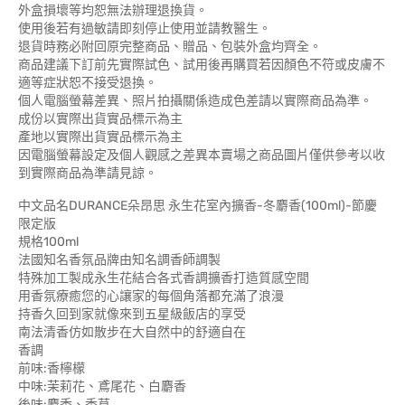
外盒損壞等均恕無法辦理退換貨。
使用後若有過敏請即刻停止使用並請教醫生。
退貨時務必附回原完整商品、贈品、包裝外盒均齊全。
商品建議下訂前先實際試色、試用後再購買若因顏色不符或皮膚不
適等症狀恕不接受退換。
個人電腦螢幕差異、照片拍攝關係造成色差請以實際商品為準。
成份以實際出貨實品標示為主
產地以實際出貨實品標示為主
因電腦螢幕設定及個人觀感之差異本賣場之商品圖片僅供參考以收
到實際商品為準請見諒。
中文品名DURANCE朵昂思 永生花室內擴香-冬麝香(100ml)-節慶
限定版
規格100ml
法國知名香氛品牌由知名調香師調製
特殊加工製成永生花結合各式香調擴香打造質感空間
用香氛療癒您的心讓家的每個角落都充滿了浪漫
持香久回到家就像來到五星級飯店的享受
南法清香仿如散步在大自然中的舒適自在
香調
前味:香檸檬
中味:茉莉花、鳶尾花、白麝香
後味:麝香、香草