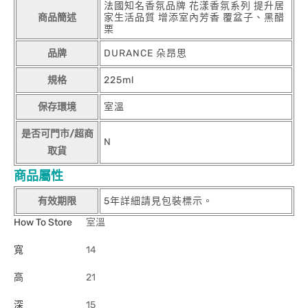
法國知名香氛品牌 花漾香氛系列 提升居
商品簡述
家生活品質 增添室內芳香 覆盆子、黑醋
栗
品牌
DURANCE 朵昂思
規格
225ml
保存環境
室溫
是否可門市/超商
N
取貨
商品屬性
有效期限
5年詳細請見包裝標示。
How To Store
室溫
寬
14
高
21
深
15