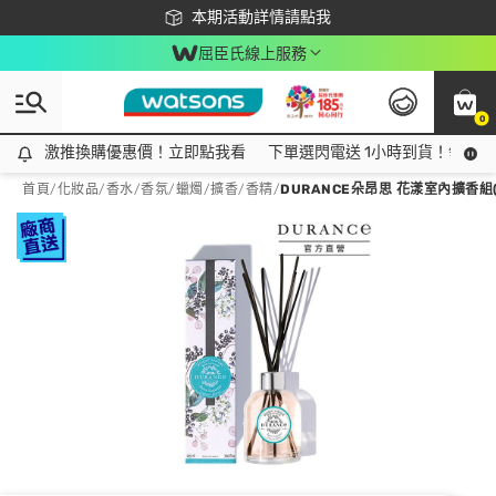
下載app最高回饋$350
本期活動詳情請點我
屈臣氏線上服務
0
激推換購優惠價！立即點我看
激推換購優惠價！立即點我看
下單選閃電送 1小時到貨！領神券
首頁
/
化妝品
/
香水/香氛
/
蠟燭/擴香/香精
/
DURANCE朵昂思 花漾室內擴香組(