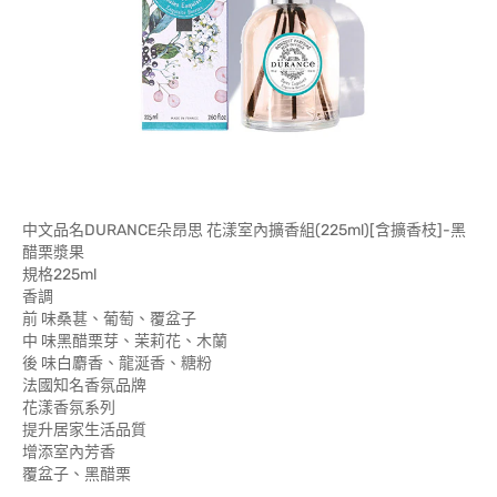
中文品名DURANCE朵昂思 花漾室內擴香組(225ml)[含擴香枝]-黑
醋栗漿果
規格225ml
香調
前 味桑葚、葡萄、覆盆子
中 味黑醋栗芽、茉莉花、木蘭
後 味白麝香、龍涎香、糖粉
法國知名香氛品牌
花漾香氛系列
提升居家生活品質
增添室內芳香
覆盆子、黑醋栗