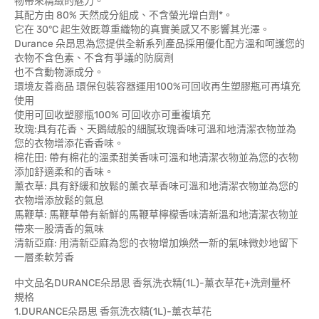
物帶來精緻的魅力。
其配方由 80% 天然成分組成、不含螢光增白劑*。
它在 30°C 起生效既尊重織物的真實美感又不影響其光澤。
Durance 朵昂思為您提供全新系列產品採用優化配方溫和呵護您的
衣物不含色素、不含有爭議的防腐劑
也不含動物源成分。
環境友善商品 環保包裝容器運用100%可回收再生塑膠瓶可再填充
使用
使用可回收塑膠瓶100% 可回收亦可重複填充
玫瑰:具有花香、天鵝絨般的細膩玫瑰香味可溫和地清潔衣物並為
您的衣物增添花香香味。
棉花田: 帶有棉花的溫柔甜美香味可溫和地清潔衣物並為您的衣物
添加舒適柔和的香味。
薰衣草: 具有舒緩和放鬆的薰衣草香味可溫和地清潔衣物並為您的
衣物增添放鬆的氣息
馬鞭草: 馬鞭草帶有新鮮的馬鞭草檸檬香味清新溫和地清潔衣物並
帶來一股清香的氣味
清新亞麻: 用清新亞麻為您的衣物增加煥然一新的氣味微妙地留下
一層柔軟芳香
中文品名DURANCE朵昂思 香氛洗衣精(1L)-薰衣草花+洗劑量杯
規格
1.DURANCE朵昂思 香氛洗衣精(1L)-薰衣草花