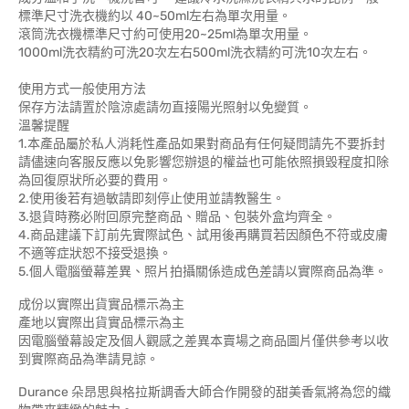
標準尺寸洗衣機約以 40~50ml左右為單次用量。
滾筒洗衣機標準尺寸約可使用20~25ml為單次用量。
1000ml洗衣精約可洗20次左右500ml洗衣精約可洗10次左右。
使用方式一般使用方法
保存方法請置於陰涼處請勿直接陽光照射以免變質。
溫馨提醒
1.本產品屬於私人消耗性產品如果對商品有任何疑問請先不要拆封
請儘速向客服反應以免影響您辦退的權益也可能依照損毀程度扣除
為回復原狀所必要的費用。
2.使用後若有過敏請即刻停止使用並請教醫生。
3.退貨時務必附回原完整商品、贈品、包裝外盒均齊全。
4.商品建議下訂前先實際試色、試用後再購買若因顏色不符或皮膚
不適等症狀恕不接受退換。
5.個人電腦螢幕差異、照片拍攝關係造成色差請以實際商品為準。
成份以實際出貨實品標示為主
產地以實際出貨實品標示為主
因電腦螢幕設定及個人觀感之差異本賣場之商品圖片僅供參考以收
到實際商品為準請見諒。
Durance 朵昂思與格拉斯調香大師合作開發的甜美香氣將為您的織