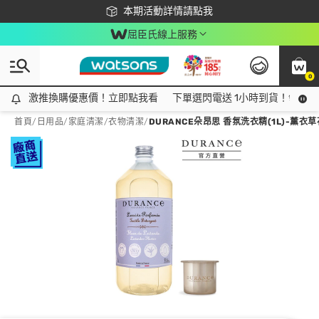
下載app最高回饋$350
本期活動詳情請點我
屈臣氏線上服務
0
激推換購優惠價！立即點我看
激推換購優惠價！立即點我看
下單選閃電送 1小時到貨！領神券
首頁
/
日用品
/
家庭清潔
/
衣物清潔
/
DURANCE朵昂思 香氛洗衣精(1L)-薰