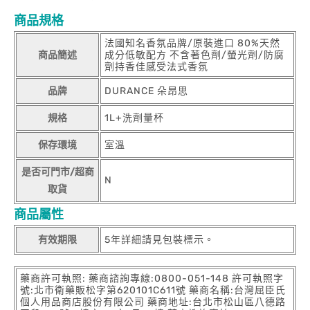
商品規格
法國知名香氛品牌/原裝進口 80%天然
商品簡述
成分低敏配方 不含著色劑/螢光劑/防腐
劑持香佳感受法式香氛
品牌
DURANCE 朵昂思
規格
1L+洗劑量杯
保存環境
室溫
是否可門市/超商
N
取貨
商品屬性
有效期限
5年詳細請見包裝標示。
藥商許可執照: 藥商諮詢專線:0800-051-148 許可執照字
號:北市衛藥販松字第620101C611號 藥商名稱:台灣屈臣氏
個人用品商店股份有限公司 藥商地址:台北市松山區八德路