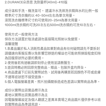
2.DURANCE朵昂思 洗劑量杯(40ml)-410版
成分溫和手洗、機洗皆可。 建議冷水洗滌洗衣精與水的比例一般
標準尺寸洗衣機約以 40~50ml左右為單次用量。
滾筒洗衣機標準尺寸約可使用20~25ml為單次用量。
1000ml洗衣精約可洗20次左右500ml洗衣精約可洗10次左右。
使用方式一般使用方法
保存方法請置於陰涼處請勿直接陽光照射以免變質。
溫馨提醒
1.本產品屬於私人消耗性產品如果對商品有任何疑問請先不要拆封
請儘速向客服反應以免影響您辦退的權益也可能依照損毀程度扣除
為回復原狀所必要的費用。
2.使用後若有過敏請即刻停止使用並請教醫生。
3.退貨時務必附回原完整商品、贈品、包裝外盒均齊全。
4.商品建議下訂前先實際試色、試用後再購買若因顏色不符或皮膚
不適等症狀恕不接受退換。
5.個人電腦螢幕差異、照片拍攝關係造成色差請以實際商品為準。
成份以實際出貨實品標示為主
產地以實際出貨實品標示為主
因電腦螢幕設定及個人觀感之差異本賣場之商品圖片僅供參考以收
到實際商品為準請見諒。