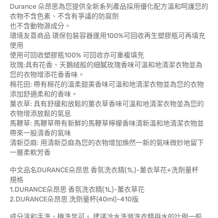
Durance 朵昂思為您提供全新系列產品採用優化配方溫和呵護您的
衣物不含色素、不含有爭議的防腐劑
也不含動物源成分。
環境友善商品 環保包裝容器運用100%可回收再生塑膠瓶可再填充
使用
使用可回收塑膠瓶100% 可回收亦可重複填充
玫瑰:具有花香、天鵝絨般的細膩玫瑰香味可溫和地清潔衣物並為
您的衣物增添花香香味。
棉花田: 帶有棉花的溫柔甜美香味可溫和地清潔衣物並為您的衣物
添加舒適柔和的香味。
薰衣草: 具有舒緩和放鬆的薰衣草香味可溫和地清潔衣物並為您的
衣物增添放鬆的氣息
馬鞭草: 馬鞭草帶有新鮮的馬鞭草檸檬香味清新溫和地清潔衣物並
帶來一股清香的氣味
清新亞麻: 用清新亞麻為您的衣物增加煥然一新的氣味微妙地留下
一層柔軟芳香
中文品名DURANCE朵昂思 香氛洗衣精(1L)-薰衣草花+洗劑量杯
規格
1.DURANCE朵昂思 香氛洗衣精(1L)-薰衣草花
2.DURANCE朵昂思 洗劑量杯(40ml)-410版
成分溫和手洗、機洗皆可。 建議冷水洗滌洗衣精與水的比例一般