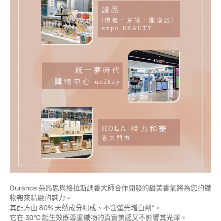
Durance 朵昂思與格拉斯調香大師合作開發的甜美香氣將為您的織
物帶來精緻的魅力。
其配方由 80% 天然成分組成、不含螢光增白劑*。
它在 30°C 起生效既尊重織物的真實美感又不影響其光澤。