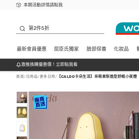
本期活動詳情請點我
下載app最高回饋$350
善存
第2件5折
最新會員優惠
屈臣氏獨家
臉部保養
化妝品
激推換購優惠價！立即點我看
首頁
/
日用品
/
更多日用
/
【CALDO卡朵生活】呆萌果梨造型舒眠小夜燈