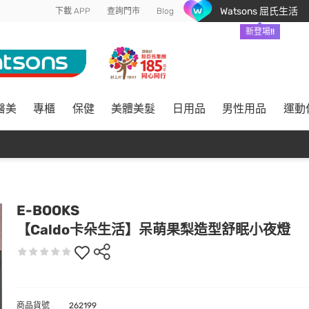
Watsons 屈氏生活
下載 APP
查詢門市
Blog
新登場!!
醫美
專櫃
保健
美體美髮
日用品
男性用品
運動
E-BOOKS
【Caldo卡朵生活】呆萌果梨造型舒眠小夜燈
商品貨號
262199