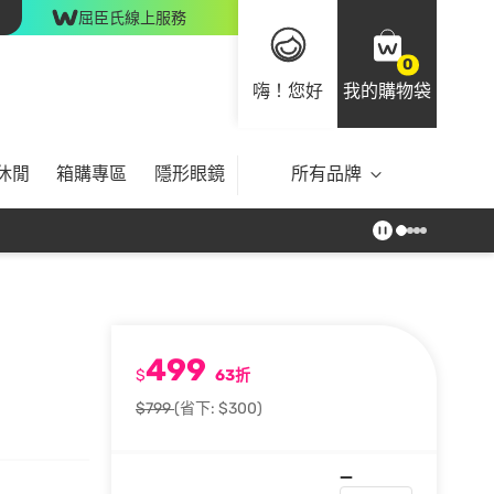
屈臣氏線上服務
0
嗨！您好
我的購物袋
休閒
箱購專區
隱形眼鏡
所有品牌
499
$
63折
$799
(省下: $300)