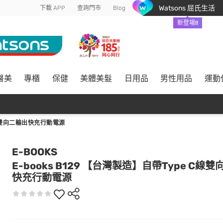
Watsons 屈氏生活
下載 APP
查詢門市
Blog
新登場!!
醫美
專櫃
保健
美體美髮
日用品
男性用品
運動
C線雙向二輸出快充行動電源
E-BOOKS
E-books B129 【台灣製造】自帶Type C線
快充行動電源