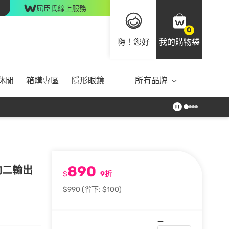
屈臣氏線上服務
0
嗨！您好
我的購物袋
休閒
箱購專區
隱形眼鏡
所有品牌
890
雙向二輸出
$
9折
$990
(省下: $100)