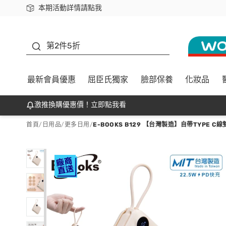
本期活動詳情請點我
下載app最高回饋$350
善存
第2件5折
最新會員優惠
屈臣氏獨家
臉部保養
化妝品
激推換購優惠價！立即點我看
首頁
/
日用品
/
更多日用
/
E-BOOKS B129 【台灣製造】自帶TYPE 