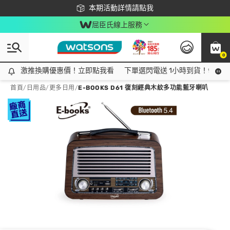
下載app最高回饋$350
本期活動詳情請點我
屈臣氏線上服務
0
激推換購優惠價！立即點我看
激推換購優惠價！立即點我看
下單選閃電送 1小時到貨！領神券
首頁
/
日用品
/
更多日用
/
E-BOOKS D61 復刻經典木紋多功能藍牙喇叭