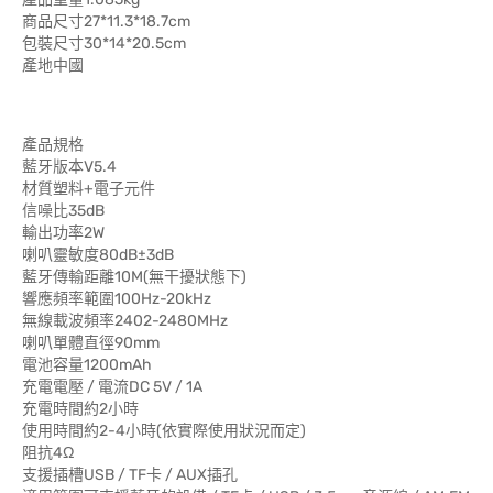
商品尺寸27*11.3*18.7cm
包裝尺寸30*14*20.5cm
產地中國
產品規格
藍牙版本V5.4
材質塑料+電子元件
信噪比35dB
輸出功率2W
喇叭靈敏度80dB±3dB
藍牙傳輸距離10M(無干擾狀態下)
響應頻率範圍100Hz-20kHz
無線載波頻率2402-2480MHz
喇叭單體直徑90mm
電池容量1200mAh
充電電壓 / 電流DC 5V / 1A
充電時間約2小時
使用時間約2-4小時(依實際使用狀況而定)
阻抗4Ω
支援插槽USB / TF卡 / AUX插孔