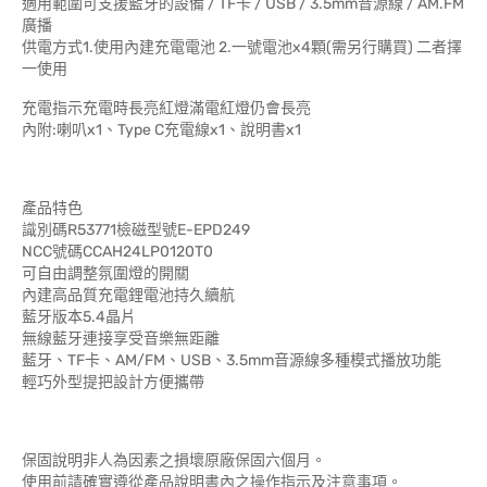
適用範圍可支援藍牙的設備 / TF卡 / USB / 3.5mm音源線 / AM.FM
廣播
供電方式1.使用內建充電電池 2.一號電池x4顆(需另行購買) 二者擇
一使用
充電指示充電時長亮紅燈滿電紅燈仍會長亮
內附:喇叭x1、Type C充電線x1、說明書x1
產品特色
識別碼R53771檢磁型號E-EPD249
NCC號碼CCAH24LP0120T0
可自由調整氛圍燈的開關
內建高品質充電鋰電池持久續航
藍牙版本5.4晶片
無線藍牙連接享受音樂無距離
藍牙、TF卡、AM/FM、USB、3.5mm音源線多種模式播放功能
輕巧外型提把設計方便攜帶
保固說明非人為因素之損壞原廠保固六個月。
使用前請確實遵從產品說明書內之操作指示及注意事項。