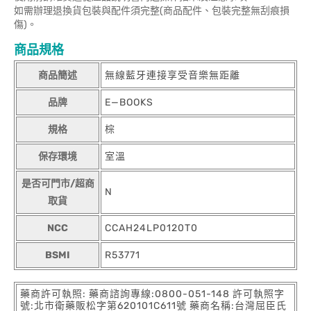
如需辦理退換貨包裝與配件須完整(商品配件、包裝完整無刮痕損
傷)。
商品規格
商品簡述
無線藍牙連接享受音樂無距離
品牌
E—BOOKS
規格
棕
保存環境
室溫
是否可門市/超商
N
取貨
NCC
CCAH24LP0120T0
BSMI
R53771
藥商許可執照: 藥商諮詢專線:0800-051-148 許可執照字
號:北市衛藥販松字第620101C611號 藥商名稱:台灣屈臣氏