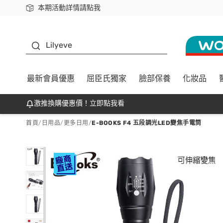
本期活動詳情請點我
下載app最高回饋$350
K beauty
Lilyeve
最新會員優惠
屈臣氏獨家
臉部保養
化妝品
激推換購優惠價！立即點我看
首頁
/
日用品
/
更多日用
/
E-BOOKS F4 五段調光LED變焦手電筒