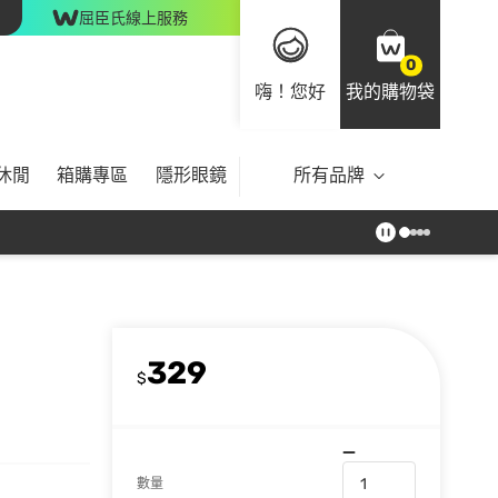
屈臣氏線上服務
0
嗨！您好
我的購物袋
休閒
箱購專區
隱形眼鏡
所有品牌
329
$
數量