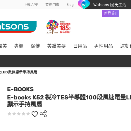
Watsons 屈氏生活
下載 APP
查詢門市
Blog
新登場!!
醫美
專櫃
保健
美體美髮
日用品
男性用品
運動
電量LED數位顯示手持風扇
E-BOOKS
E-books K52 製冷TES半導體100段風速電量
顯示手持風扇