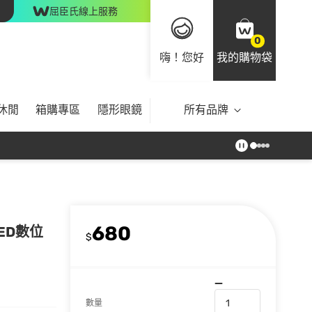
屈臣氏線上服務
0
嗨！您好
我的購物袋
休閒
箱購專區
隱形眼鏡
所有品牌
680
LED數位
$
數量