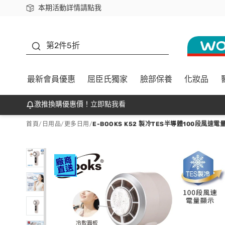
本期活動詳情請點我
下載app最高回饋$350
善存
第2件5折
最新會員優惠
屈臣氏獨家
臉部保養
化妝品
激推換購優惠價！立即點我看
首頁
/
日用品
/
更多日用
/
E-BOOKS K52 製冷TES半導體100段風速