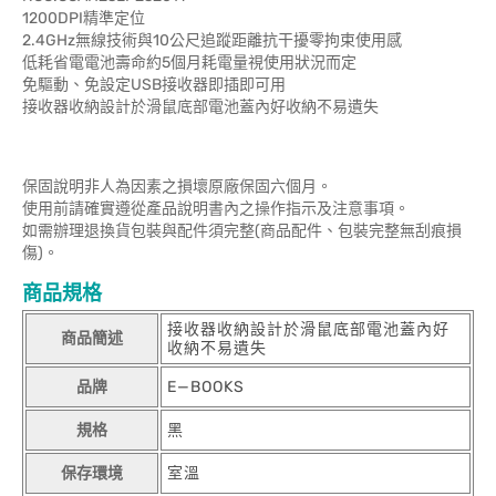
1200DPI精準定位
2.4GHz無線技術與10公尺追蹤距離抗干擾零拘束使用感
低耗省電電池壽命約5個月耗電量視使用狀況而定
免驅動、免設定USB接收器即插即可用
接收器收納設計於滑鼠底部電池蓋內好收納不易遺失
保固說明非人為因素之損壞原廠保固六個月。
使用前請確實遵從產品說明書內之操作指示及注意事項。
如需辦理退換貨包裝與配件須完整(商品配件、包裝完整無刮痕損
傷)。
商品規格
接收器收納設計於滑鼠底部電池蓋內好
商品簡述
收納不易遺失
品牌
E—BOOKS
規格
黑
保存環境
室溫