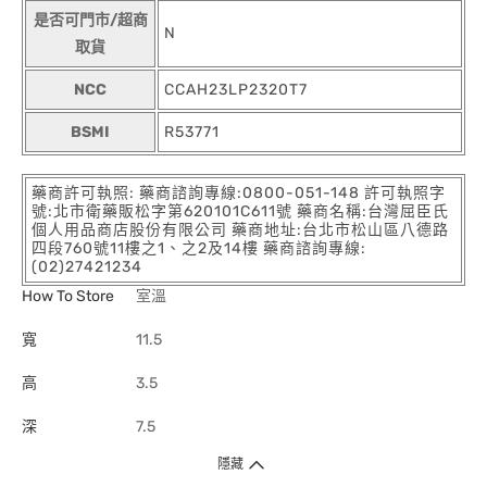
是否可門市/超商
N
取貨
NCC
CCAH23LP2320T7
BSMI
R53771
藥商許可執照: 藥商諮詢專線:0800-051-148 許可執照字
號:北市衛藥販松字第620101C611號 藥商名稱:台灣屈臣氏
個人用品商店股份有限公司 藥商地址:台北市松山區八德路
四段760號11樓之1、之2及14樓 藥商諮詢專線:
(02)27421234
How To Store
室溫
寬
11.5
高
3.5
深
7.5
隱藏