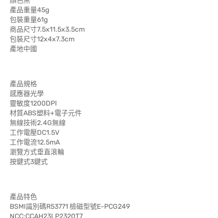
顏色黑
產品重量45g
包裝重量61g
商品尺寸7.5x11.5x3.5cm
包裝尺寸12x4x7.3cm
產地中國
產品規格
感應器光學
靈敏度1200DPI
材質ABS塑料+電子元件
無線技術2.4G無線
工作電壓DC1.5V
工作電流12.5mA
瀏覽方式垂直滾輪
按鍵式3鍵式
產品特色
BSMI識別碼R53771 檢磁型號E-PCG249
NCC:CCAH23LP2320T7