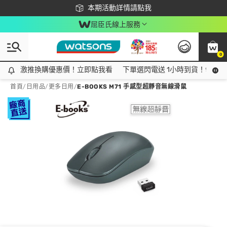
下載app最高回饋$350
本期活動詳情請點我
屈臣氏線上服務
0
激推換購優惠價！立即點我看
激推換購優惠價！立即點我看
下單選閃電送 1小時到貨！領神券
首頁
/
日用品
/
更多日用
/
E-BOOKS M71 手感型超靜音無線滑鼠