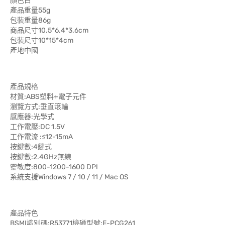
顏色白
產品重量55g
包裝重量86g
商品尺寸10.5*6.4*3.6cm
包裝尺寸10*15*4cm
產地中國
產品規格
材質:ABS塑料+電子元件
瀏覽方式:垂直滾輪
感應器:光學式
工作電壓:DC 1.5V
工作電流 :≤12-15mA
按鍵數:4鍵式
按鍵數:2.4GHz無線
靈敏度:800-1200-1600 DPI
系統支援Windows 7 / 10 / 11 / Mac OS
產品特色
BSMI識別碼:R53771檢磁型號:E-PCG261