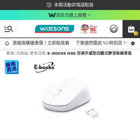
下載app最高回饋$350
本期活動詳情請點我
屈臣氏線上服務
0
激推換購優惠價！立即點我看
激推換購優惠價！立即點我看
下單選閃電送 1小時到貨！領神券
首頁
/
日用品
/
更多日用
/
E-BOOKS M80 完美手感型四鍵式靜音無線滑鼠