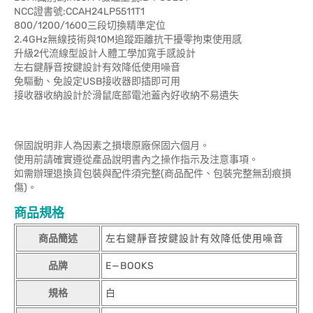
NCC證書號:CCAH24LP5511T1
800/1200/1600三段切換精準定位
2.4GHz無線技術與10M追蹤距離抗干擾零拘束使用感
升級2代流線型設計人體工學加寬手感設計
左右鍵靜音按鍵設計有效降低使用噪音
免驅動、免設定USB接收器即插即可用
接收器收納設計於滑鼠底部電池蓋內好收納不易遺失
保固說明非人為因素之損壞原廠保固六個月。
使用前請確實遵從產品說明書內之操作指示及注意事項。
如需辦理退換貨包裝與配件須完整(商品配件、包裝完整無刮痕損
傷)。
商品規格
商品簡述
左右鍵靜音按鍵設計有效降低使用噪音
品牌
E—BOOKS
規格
白