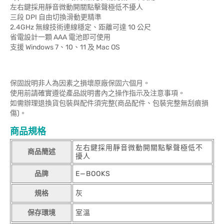
左右鍵採用靜音微動開關點擊聲極低不擾人
三段 DPI 自由切換滑動更精準
2.4GHz 無線技術連線穩定、距離可達 10 公尺
省電設計一顆 AAA 電池即可使用
支援 Windows 7、10、11 及 Mac OS
保固說明非人為因素之損壞原廠保固六個月。
使用前請確實遵從產品說明書內之操作指示及注意事項。
如需辦理退換貨包裝與配件須完整(商品配件、包裝完整無刮痕損
傷)。
商品規格
左右鍵採用靜音微動開關點擊聲極低不
商品簡述
擾人
品牌
E—BOOKS
規格
灰
保存環境
室溫