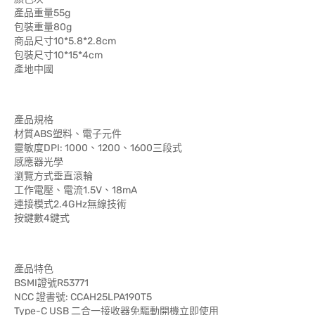
產品重量55g
包裝重量80g
商品尺寸10*5.8*2.8cm
包裝尺寸10*15*4cm
產地中國
產品規格
材質ABS塑料、電子元件
靈敏度DPI: 1000、1200、1600三段式
感應器光學
瀏覽方式垂直滾輪
工作電壓、電流1.5V、18mA
連接模式2.4GHz無線技術
按鍵數4鍵式
產品特色
BSMI證號R53771
NCC 證書號: CCAH25LPA190T5
Type-C USB 二合一接收器免驅動開機立即使用