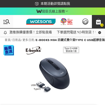
下載app最高回饋$350
本期活動詳情請點我
屈臣氏線上服務
0
激推換購優惠價！立即點我看
激推換購優惠價！立即點我看
下單選閃電送 1小時到貨！領神券
首頁
/
日用品
/
更多日用
/
E-BOOKS M84 四鍵式雙介面TYPE C USB超靜音