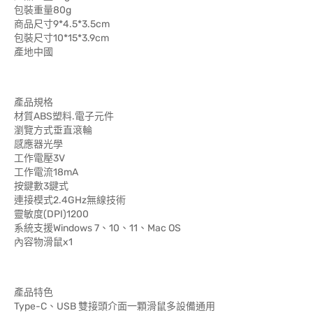
包裝重量80g
商品尺寸9*4.5*3.5cm
包裝尺寸10*15*3.9cm
產地中國
產品規格
材質ABS塑料.電子元件
瀏覽方式垂直滾輪
感應器光學
工作電壓3V
工作電流18mA
按鍵數3鍵式
連接模式2.4GHz無線技術
靈敏度(DPI)1200
系統支援Windows 7、10、11、Mac OS
內容物滑鼠x1
產品特色
Type-C、USB 雙接頭介面一顆滑鼠多設備通用