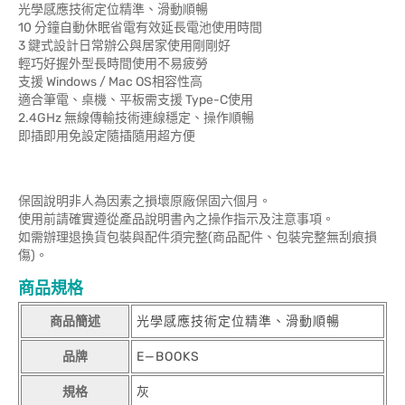
光學感應技術定位精準、滑動順暢
10 分鐘自動休眠省電有效延長電池使用時間
3 鍵式設計日常辦公與居家使用剛剛好
輕巧好握外型長時間使用不易疲勞
支援 Windows / Mac OS相容性高
適合筆電、桌機、平板需支援 Type-C使用
2.4GHz 無線傳輸技術連線穩定、操作順暢
即插即用免設定隨插隨用超方便
保固說明非人為因素之損壞原廠保固六個月。
使用前請確實遵從產品說明書內之操作指示及注意事項。
如需辦理退換貨包裝與配件須完整(商品配件、包裝完整無刮痕損
傷)。
商品規格
商品簡述
光學感應技術定位精準、滑動順暢
品牌
E—BOOKS
規格
灰