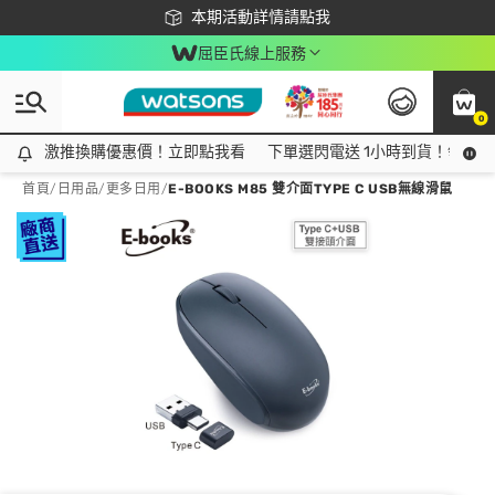
下載app最高回饋$350
本期活動詳情請點我
屈臣氏線上服務
0
激推換購優惠價！立即點我看
激推換購優惠價！立即點我看
下單選閃電送 1小時到貨！領神券
首頁
/
日用品
/
更多日用
/
E-BOOKS M85 雙介面TYPE C USB無線滑鼠