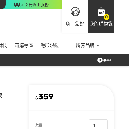
屈臣氏線上服務
0
嗨！您好
我的購物袋
休閒
箱購專區
隱形眼鏡
所有品牌
359
架
$
數量