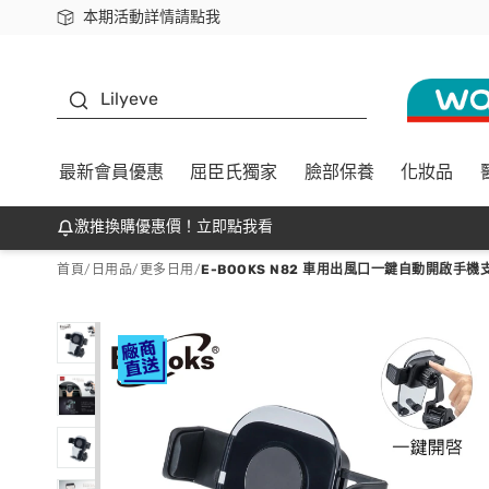
本期活動詳情請點我
下載app最高回饋$350
K beauty
Lilyeve
最新會員優惠
屈臣氏獨家
臉部保養
化妝品
激推換購優惠價！立即點我看
首頁
/
日用品
/
更多日用
/
E-BOOKS N82 車用出風口一鍵自動開啟手機