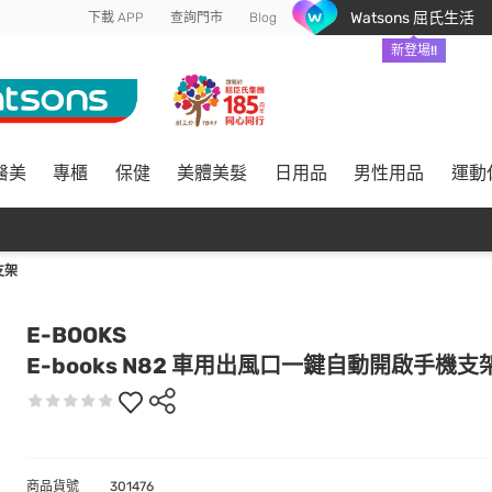
Watsons 屈氏生活
下載 APP
查詢門市
Blog
新登場!!
醫美
專櫃
保健
美體美髮
日用品
男性用品
運動
支架
E-BOOKS
E-books N82 車用出風口一鍵自動開啟手機支
商品貨號
301476