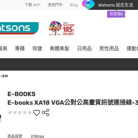
Watsons 屈氏生活
下載 APP
查詢門市
Blog
新登場!!
醫美
專櫃
保健
美體美髮
日用品
男性用品
運動
-3M
E-BOOKS
E-books XA18 VGA公對公高畫質訊號連接線-
商品貨號
278066