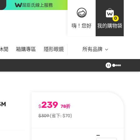
屈臣氏線上服務
0
嗨！您好
我的購物袋
休閒
箱購專區
隱形眼鏡
所有品牌
239
3M
$
78折
$309
(省下: $70)