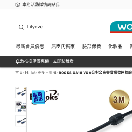
本期活動詳情請點我
下載app最高回饋$350
K beauty
Lilyeve
最新會員優惠
屈臣氏獨家
臉部保養
化妝品
激推換購優惠價！立即點我看
首頁
/
日用品
/
更多日用
/
E-BOOKS XA18 VGA公對公高畫質訊號連接線