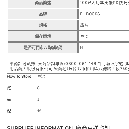
商品簡述
100W大功率支援PD快充
品牌
E—BOOKS
規格
鐵灰
保存環境
室溫
是否可門市/超商取貨
N
藥商許可執照: 藥商諮詢專線:0800-051-148 許可執照字號
用品商店股份有限公司 藥商地址:台北市松山區八德路四段760號11樓
How To Store
室溫
寬
8
高
3
深
16
SUPPLIER INFORMATION :廠商直送資訊