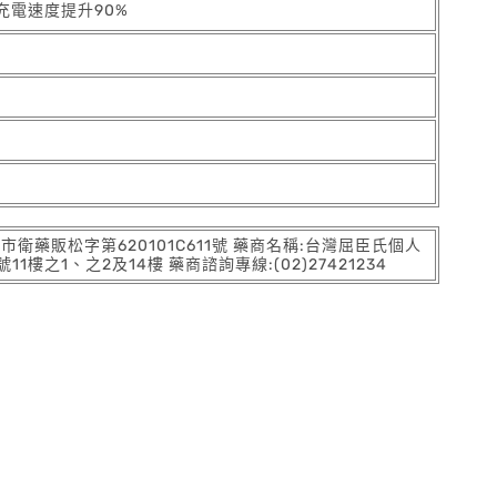
充電速度提升90%
:北市衛藥販松字第620101C611號 藥商名稱:台灣屈臣氏個人
之1、之2及14樓 藥商諮詢專線:(02)27421234