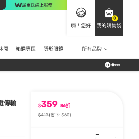
屈臣氏線上服務
0
嗨！您好
我的購物袋
休閒
箱購專區
隱形眼鏡
所有品牌
359
速充電傳輸
$
86折
$419
(省下: $60)