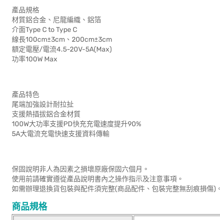
產品規格
材質鋁合金、尼龍編織、鋁箔
介面Type C to Type C
線長100cm±3cm、200cm±3cm
額定電壓/電流4.5-20V-5A(Max)
功率100W Max
產品特色
尾端加強設計耐拉扯
支援熱插拔鋁合金材質
100W大功率支援PD快充充電速度提升90%
5A大電流充電快速支援資料傳輸
保固說明非人為因素之損壞原廠保固六個月。
使用前請確實遵從產品說明書內之操作指示及注意事項。
如需辦理退換貨包裝與配件須完整(商品配件、包裝完整無刮痕損傷)
商品規格