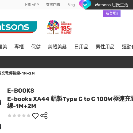
Watsons 屈氏生活
下載 APP
查詢門市
Blog
新登場!!
醫美
專櫃
保健
美體美髮
日用品
男性用品
運動
W極速充電傳輸線-1M+2M
E-BOOKS
E-books XA44 鋁製Type C to C 100W極
線-1M+2M