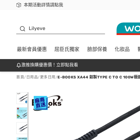
本期活動詳情請點我
下載app最高回饋$350
K beauty
Lilyeve
最新會員優惠
屈臣氏獨家
臉部保養
化妝品
激推換購優惠價！立即點我看
首頁
/
日用品
/
更多日用
/
E-BOOKS XA44 鋁製TYPE C TO C 100