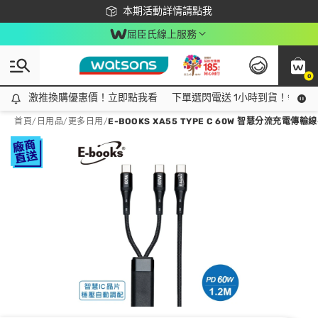
下載app最高回饋$350
本期活動詳情請點我
屈臣氏線上服務
0
激推換購優惠價！立即點我看
激推換購優惠價！立即點我看
下單選閃電送 1小時到貨！領神券
首頁
/
日用品
/
更多日用
/
E-BOOKS XA55 TYPE C 60W 智慧分流充電傳輸線-