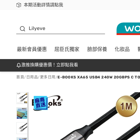
本期活動詳情請點我
下載app最高回饋$350
K beauty
Lilyeve
最新會員優惠
屈臣氏獨家
臉部保養
化妝品
激推換購優惠價！立即點我看
首頁
/
日用品
/
更多日用
/
E-BOOKS XA65 USB4 240W 20GBPS C 