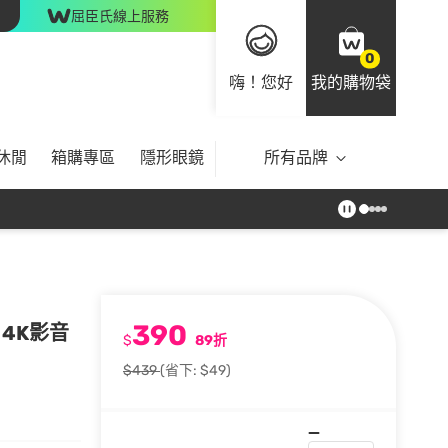
屈臣氏線上服務
0
嗨！您好
我的購物袋
休閒
箱購專區
隱形眼鏡
所有品牌
390
 + 4K影音
$
89折
$439
(省下: $49)