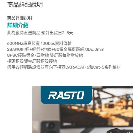
商品詳細說明
商品詳細說明
詳細介紹
此為廠商直送商品 預計出貨日2-5天
600MHz超高頻寬 10Gbps資料傳輸
28AWG純銅+鋁箔+地線+80編金屬屏蔽網 OD6.0mm
8P8C接點鍍金/四對線 雙屏蔽每對對絞線
接頭銅殼鍍金屏蔽銅殼接地
適用各類網路設備並可向下相容CAT6ACAT-6和Cat-5系列線材