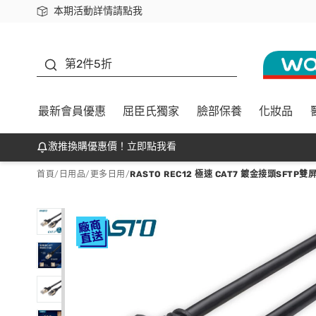
本期活動詳情請點我
下載app最高回饋$350
善存
第2件5折
最新會員優惠
屈臣氏獨家
臉部保養
化妝品
激推換購優惠價！立即點我看
首頁
/
日用品
/
更多日用
/
RASTO REC12 極速 CAT7 鍍金接頭SFTP