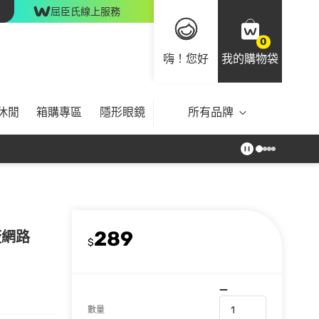
屈臣氏線上服務
0
嗨！您好
我的購物袋
休閒
箱購專區
隱形眼鏡
所有品牌
289
蔽網路
$
數量