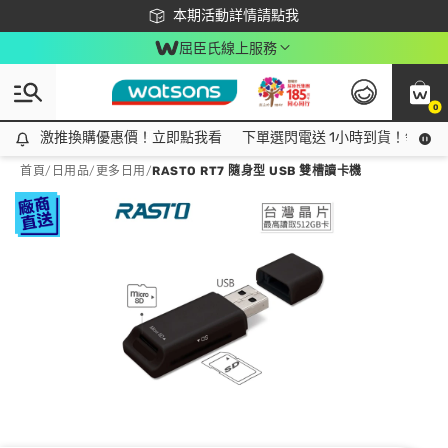
下載app最高回饋$350
本期活動詳情請點我
屈臣氏線上服務
0
激推換購優惠價！立即點我看
激推換購優惠價！立即點我看
下單選閃電送 1小時到貨！領神券
首頁
/
日用品
/
更多日用
/
RASTO RT7 隨身型 USB 雙槽讀卡機