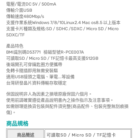
電壓/電流DC 5V / 500mA
傳輸介面USB
傳輸速度480Mbp/s
支援作業系統Windows 7/8/10Linux2.4 Mac os8.5 以上版本
支援卡片種類及規格:SD / SDHC /SDXC / Micro SD / Micro
SDXC/TF
產品特色
BMI識別碼D53771 檢磁型號R-PCE007A
可讀取SD / Micro SD / TF記憶卡最高支援512GB
後端開孔可穿鑰匙圈方便攜帶
免轉卡隨插即用無需安裝驅
適用USB接頭之電腦、筆電...等設備
台灣研發晶片資料傳輸存取穩定
保固說明非人為因素之損壞原廠保固六個月。
使用前請確實遵從產品說明書內之操作指示及注意事項。
如需辦理退換貨包裝與配件須完整(商品配件、包裝完整無刮痕損
傷)。
商品規格
商品簡述
可讀取SD / Micro SD / TF記憶卡