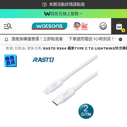
下載app最高回饋$350
本期活動詳情請點我
屈臣氏線上服務
0
激推換購優惠價！立即點我看
激推換購優惠價！立即點我看
下單選閃電送 1小時到貨！領神券
首頁
/
日用品
/
更多日用
/
RASTO RX44 蘋果TYPE C TO LIGHTNING快充