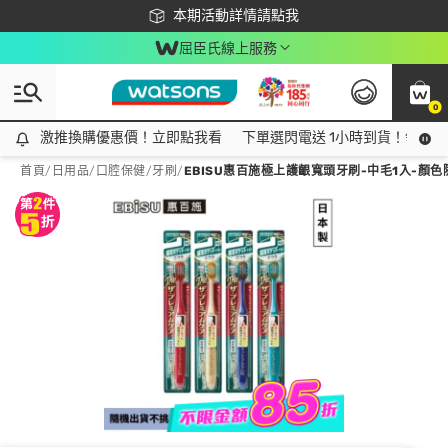
下載app最高回饋$350
本期活動詳情請點我
屈臣氏線上服務
0
激推換購優惠價！立即點我看
激推換購優惠價！立即點我看
下單選閃電送 1小時到貨！領神券
首頁
/
日用品
/
口腔保健
/
牙刷
/
EBISU惠百施極上護齦寬頭牙刷-中毛1入-顏