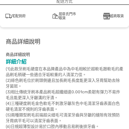
配送方式
屈臣氏門市
宅配到府
超商取貨
取貨
商品詳細說明
商品詳細說明
詳細介紹
(1)此款牙刷毛硬度在本品牌產品中為中毛相較於超軟毛跟軟毛的產
品刷毛稍硬一些適合牙垢較重的人清潔力佳。
(2)綠色刷毛位於刷頭側邊且加長刷毛長度能更深入牙周幫助去除
牙菌斑。
(3)相比傳統牙刷本產品刷毛超纖細達0.001cm柔韌有彈力不易炸
毛且能更深入牙齦溝的牙漬。
(4)三種硬度刷毛金色軟毛不刺激牙齦灰色中毛清潔牙齒表面白色
硬毛清潔不規則的牙齒表面。
(5)兩種類型刷毛前端超尖細毛可清潔牙齒與牙齦的縫隙有效預防
牙周病平毛可以清潔牙齒表面。
(6)日規超薄型設計易於口腔內移動且易刷後排牙齒。