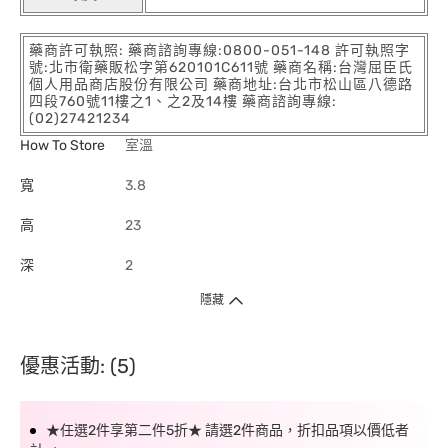
藥商許可執照: 藥商諮詢專線:0800-051-148 許可執照字
號:北市衛藥販松字第620101C611號 藥商名稱:台灣屈臣氏
個人用品商店股份有限公司 藥商地址:台北市松山區八德路
四段760號11樓之1、之2及14樓 藥商諮詢專線:
(02)27421234
How To Store
室溫
寬
3.8
高
23
深
2
隱藏
優惠活動: (5)
★任選2件享第二件5折★ 請選2件商品，折扣品項以價低者