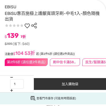
EBISU
EBiSU惠百施極上護齦寬頭牙刷-中毛1入-顏色隨機
出貨
139
$
7折
$199
(省下: $60)
104
53折
$
起
(第2件5折 (請任選2件商品))
活動價
第2件5折 (請任選2件商品)
刷中信卡滿$888送3萬點
民
加入購物袋
查看門市庫存 (可能有時間誤差)