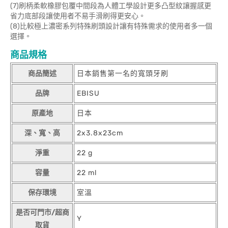
(7)刷柄柔軟橡膠包覆中間段為人體工學設計更多凸型紋讓握感更
省力底部段讓使用者不易手滑刷得更安心。
(8)比較極上濃密系列特殊刷頭設計讓有特殊需求的使用者多一個
選擇。
商品規格
商品簡述
日本銷售第一名的寬頭牙刷
品牌
EBISU
原產地
日本
深、寬、高
2x3.8x23cm
淨重
22 g
容量
22 ml
保存環境
室溫
是否可門市/超商
Y
取貨