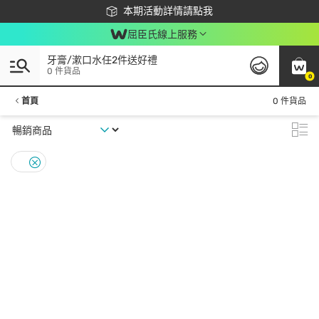
下載app最高回饋$350
本期活動詳情請點我
屈臣氏線上服務
牙膏/漱口水任2件送好禮
0 件貨品
0
首頁
0 件貨品